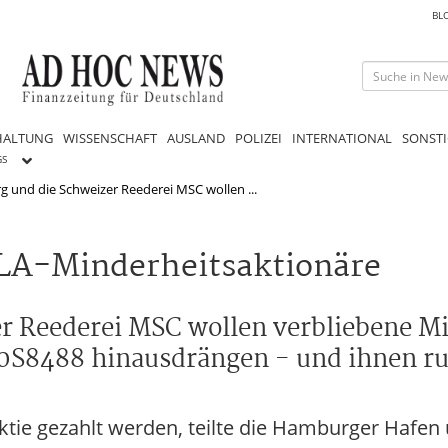
BL
HALTUNG
WISSENSCHAFT
AUSLAND
POLIZEI
INTERNATIONAL
SONSTI
GS
 und die Schweizer Reederei MSC wollen ...
HLA-Minderheitsaktionäre
r Reederei MSC wollen verbliebene M
S8488 hinausdrängen - und ihnen run
tie gezahlt werden, teilte die Hamburger Hafen 