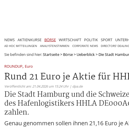
NEWS
AKTIENKURSE
BÖRSE
WIRTSCHAFT
POLITIK
SPORT
UNTER
AD HOC MITTEILUNGEN
ANALYSTENSTIMMEN
CORPORATE NEWS
DIRECTORS' DEALIN
Sie befinden sind hier:
Startseite
>
Börse
>
Ueberblick
>
Die Stadt Hamburg
,
ROUNDUP
Euro
Rund 21 Euro je Aktie für H
Veröffentlicht am: 21.04.2026 um 15:24 Uhr | dpa.de
Die Stadt Hamburg und die Schweize
des Hafenlogistikers HHLA DE000A0
zahlen.
Genau genommen sollen ihnen 21,16 Euro je Ak