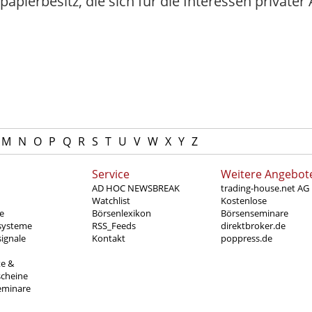
ierbesitz, die sich für die Interessen privater A
M
N
O
P
Q
R
S
T
U
V
W
X
Y
Z
Service
Weitere Angebot
AD HOC NEWSBREAK
trading-house.net AG
Watchlist
Kostenlose
e
Börsenlexikon
Börsenseminare
systeme
RSS_Feeds
direktbroker.de
ignale
Kontakt
poppress.de
te &
scheine
eminare