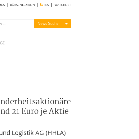
OGS
BÖRSENLEXIKON
RSS
WATCHLIST
Menü ein-/ausblenden
News Suche
GE
inderheitsaktionäre
d 21 Euro je Aktie
und Logistik AG (HHLA)