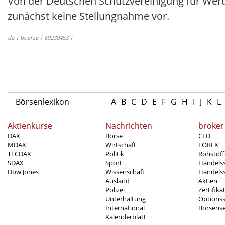
Von der Deutschen Schutzvereinigung für Wertpap
zunächst keine Stellungnahme vor.
de | boerse | 69230453 |
Börsenlexikon
A
B
C
D
E
F
G
H
I
J
K
L
Aktienkurse
Nachrichten
broker
DAX
Börse
CFD
MDAX
Wirtschaft
FOREX
TECDAX
Politik
Rohstoff
SDAX
Sport
Handels
Dow Jones
Wissenschaft
Handelss
Ausland
Aktien
Polizei
Zertifika
Unterhaltung
Options
International
Börsens
Kalenderblatt