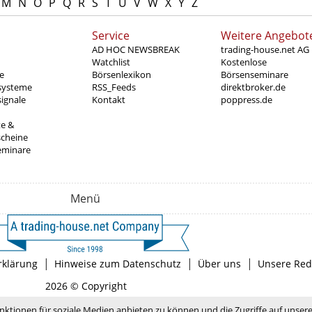
M
N
O
P
Q
R
S
T
U
V
W
X
Y
Z
Service
Weitere Angebot
AD HOC NEWSBREAK
trading-house.net AG
Watchlist
Kostenlose
e
Börsenlexikon
Börsenseminare
systeme
RSS_Feeds
direktbroker.de
ignale
Kontakt
poppress.de
te &
scheine
eminare
Menü
|
|
|
rklärung
Hinweise zum Datenschutz
Über uns
Unsere Red
2026 © Copyright
nktionen für soziale Medien anbieten zu können und die Zugriffe auf unser