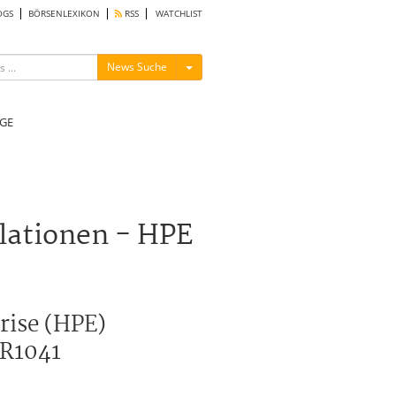
OGS
BÖRSENLEXIKON
RSS
WATCHLIST
Menü ein-/ausblenden
News Suche
GE
lationen - HPE
rise (HPE)
3R1041