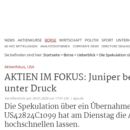
NEWS
AKTIENKURSE
BÖRSE
WIRTSCHAFT
POLITIK
SPORT
UNTER
AD HOC MITTEILUNGEN
ANALYSTENSTIMMEN
CORPORATE NEWS
DIRECTORS' DEALIN
Sie befinden sind hier:
Startseite
>
Börse
>
Ueberblick
>
Die Spekulation ü
,
Aktienfokus
USA
AKTIEN IM FOKUS: Juniper b
unter Druck
Veröffentlicht am: 09.01.2024 um 17:41 Uhr | dpa.de
Die Spekulation über ein Übernahme
US42824C1099 hat am Dienstag die 
hochschnellen lassen.