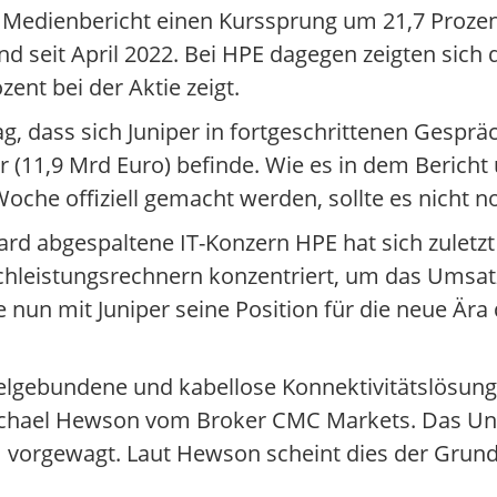
Medienbericht einen Kurssprung um 21,7 Prozent
d seit April 2022. Bei HPE dagegen zeigten sich
ent bei der Aktie zeigt.
ag, dass sich Juniper in fortgeschrittenen Gespr
r (11,9 Mrd Euro) befinde. Wie es in dem Bericht
oche offiziell gemacht werden, sollte es nicht n
 abgespaltene IT-Konzern HPE hat sich zuletzt
ochleistungsrechnern konzentriert, um das Umsa
nun mit Juniper seine Position für die neue Ära
abelgebundene und kabellose Konnektivitätslösu
 Michael Hewson vom Broker CMC Markets. Das U
 vorgewagt. Laut Hewson scheint dies der Grund