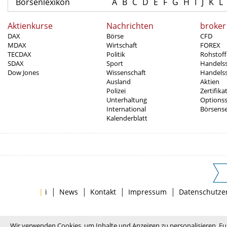
Börsenlexikon
A
B
C
D
E
F
G
H
I
J
K
L
Aktienkurse
Nachrichten
broker
DAX
Börse
CFD
MDAX
Wirtschaft
FOREX
TECDAX
Politik
Rohstoff
SDAX
Sport
Handels
Dow Jones
Wissenschaft
Handelss
Ausland
Aktien
Polizei
Zertifika
Unterhaltung
Options
International
Börsens
Kalenderblatt
|
|
|
|
|
i
News
Kontakt
Impressum
Datenschutze
Wir verwenden Cookies, um Inhalte und Anzeigen zu personalisieren, Fu