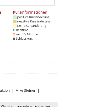
e
Kursinformationen
positive Kursänderung
negative Kursänderung
Keine Kursänderung
Realtime
min 15. Minuten
Schlusskurs
|
|
aktion
Mike Steiner
e Website zu analysieren. Außerdem