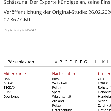
Schätzung. Der Experte kündigte an, seine Eins
Veröffentlichung der Original-Studie: 26.02.202
07:36 / GMT
de | boerse | 68615094 |
Börsenlexikon
A
B
C
D
E
F
G
H
I
J
K
L
Aktienkurse
Nachrichten
broker
DAX
Börse
CFD
MDAX
Wirtschaft
FOREX
TECDAX
Politik
Rohstoff
SDAX
Sport
Handels
Dow Jones
Wissenschaft
Handelss
Ausland
Aktien
Polizei
Zertifika
Unterhaltung
Options