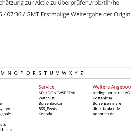
chätzung zur Aktie zu überprüfen./rob/tih/he
6 / 07:36 / GMT Erstmalige Weitergabe der Origina
M
N
O
P
Q
R
S
T
U
V
W
X
Y
Z
Service
Weitere Angebot
AD HOC NEWSBREAK
trading-house.net AG
Watchlist
Kostenlose
e
Börsenlexikon
Börsenseminare
systeme
RSS_Feeds
direktbroker.de
ignale
Kontakt
poppress.de
te &
scheine