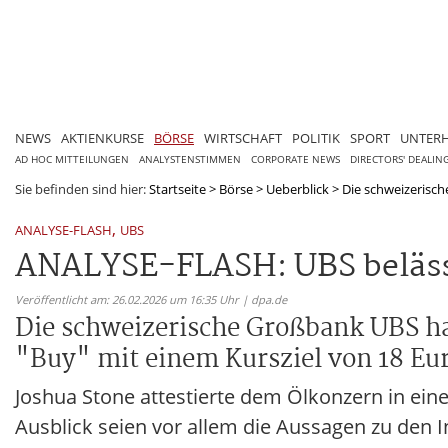
NEWS
AKTIENKURSE
BÖRSE
WIRTSCHAFT
POLITIK
SPORT
UNTER
AD HOC MITTEILUNGEN
ANALYSTENSTIMMEN
CORPORATE NEWS
DIRECTORS' DEALIN
Sie befinden sind hier:
Startseite
>
Börse
>
Ueberblick
>
Die schweizerisch
,
ANALYSE-FLASH
UBS
ANALYSE-FLASH: UBS belässt 
Veröffentlicht am: 26.02.2026 um 16:35 Uhr | dpa.de
Die schweizerische Großbank UBS ha
"Buy" mit einem Kursziel von 18 Eur
Joshua Stone attestierte dem Ölkonzern in ein
Ausblick seien vor allem die Aussagen zu den I