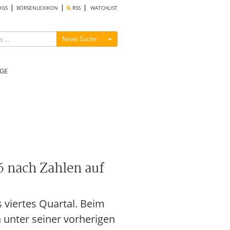
OGS
BÖRSENLEXIKON
RSS
WATCHLIST
Menü ein-/ausblenden
News Suche
GE
6 nach Zahlen auf
 viertes Quartal. Beim
 unter seiner vorherigen