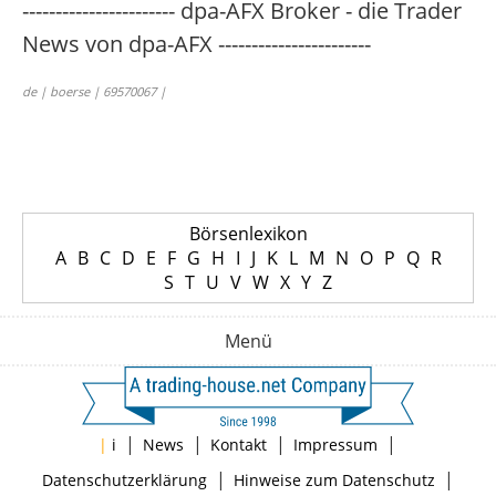
----------------------- dpa-AFX Broker - die Trader
News von dpa-AFX -----------------------
de | boerse | 69570067 |
Börsenlexikon
A
B
C
D
E
F
G
H
I
J
K
L
M
N
O
P
Q
R
S
T
U
V
W
X
Y
Z
Menü
|
|
|
|
|
i
News
Kontakt
Impressum
|
|
Datenschutzerklärung
Hinweise zum Datenschutz