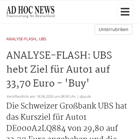
Unterrubriken
,
ANALYSE-FLASH
UBS
ANALYSE-FLASH: UBS
hebt Ziel für Auto1 auf
33,70 Euro - 'Buy'
Veröffentlicht am: 18.06.2026 um 08:50 Uhr | dpa.de
Die Schweizer Großbank UBS hat
das Kursziel für Auto1
DE000A2LQ884 von 29,80 auf