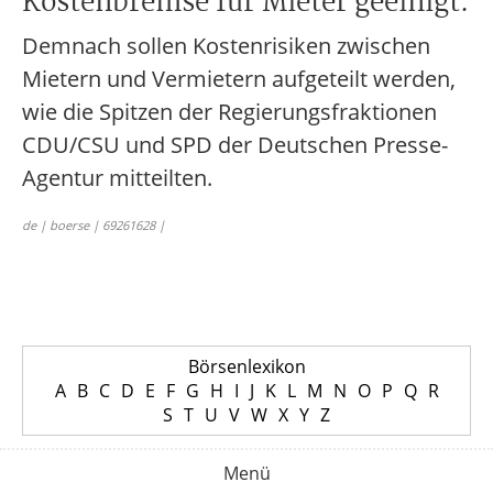
Kostenbremse für Mieter geeinigt.
Demnach sollen Kostenrisiken zwischen
Mietern und Vermietern aufgeteilt werden,
wie die Spitzen der Regierungsfraktionen
CDU/CSU und SPD der Deutschen Presse-
Agentur mitteilten.
de | boerse | 69261628 |
Börsenlexikon
A
B
C
D
E
F
G
H
I
J
K
L
M
N
O
P
Q
R
S
T
U
V
W
X
Y
Z
Menü