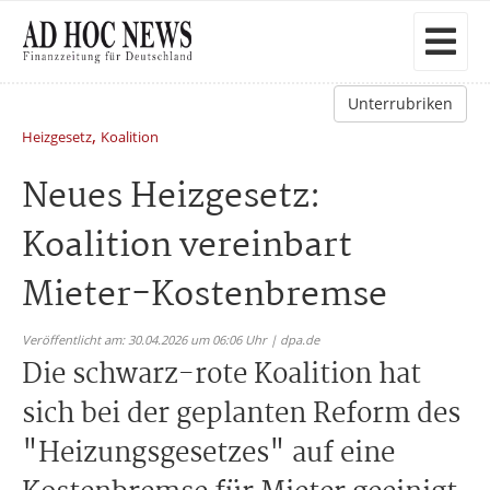
Unterrubriken
,
Heizgesetz
Koalition
Neues Heizgesetz:
Koalition vereinbart
Mieter-Kostenbremse
Veröffentlicht am: 30.04.2026 um 06:06 Uhr | dpa.de
Die schwarz-rote Koalition hat
sich bei der geplanten Reform des
"Heizungsgesetzes" auf eine