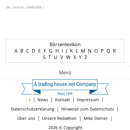
de | boerse | 69402458 |
Börsenlexikon
A
B
C
D
E
F
G
H
I
J
K
L
M
N
O
P
Q
R
S
T
U
V
W
X
Y
Z
Menü
|
|
|
|
|
i
News
Kontakt
Impressum
|
|
Datenschutzerklärung
Hinweise zum Datenschutz
|
|
|
Über uns
Unsere Redaktion
Mike Steiner
2026 © Copyright