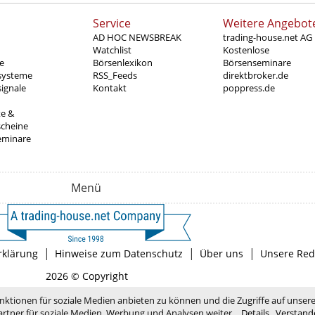
Service
Weitere Angebot
AD HOC NEWSBREAK
trading-house.net AG
Watchlist
Kostenlose
e
Börsenlexikon
Börsenseminare
systeme
RSS_Feeds
direktbroker.de
ignale
Kontakt
poppress.de
te &
scheine
eminare
Menü
|
|
|
rklärung
Hinweise zum Datenschutz
Über uns
Unsere Red
2026 © Copyright
nktionen für soziale Medien anbieten zu können und die Zugriffe auf unser
rtner für soziale Medien, Werbung und Analysen weiter.
Details
Verstand