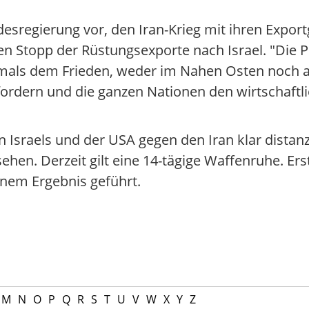
esregierung vor, den Iran-Krieg mit ihren Expo
en Stopp der Rüstungsexporte nach Israel. "Die P
iemals dem Frieden, weder im Nahen Osten noch 
fordern und die ganzen Nationen den wirtschaft
 Israels und der USA gegen den Iran klar distanzi
ehen. Derzeit gilt eine 14-tägige Waffenruhe. Er
inem Ergebnis geführt.
M
N
O
P
Q
R
S
T
U
V
W
X
Y
Z