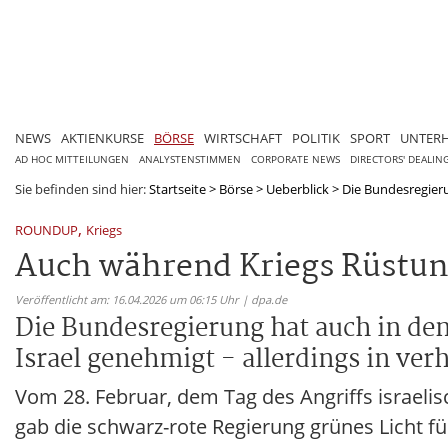
NEWS
AKTIENKURSE
BÖRSE
WIRTSCHAFT
POLITIK
SPORT
UNTER
AD HOC MITTEILUNGEN
ANALYSTENSTIMMEN
CORPORATE NEWS
DIRECTORS' DEALIN
Sie befinden sind hier:
Startseite
>
Börse
>
Ueberblick
>
Die Bundesregieru
,
ROUNDUP
Kriegs
Auch während Kriegs Rüstun
Veröffentlicht am: 16.04.2026 um 06:15 Uhr | dpa.de
Die Bundesregierung hat auch in de
Israel genehmigt - allerdings in v
Vom 28. Februar, dem Tag des Angriffs israelis
gab die schwarz-rote Regierung grünes Licht f