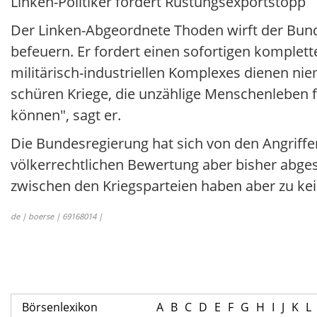
Linken-Politiker fordert Rüstungsexportstopp
Der Linken-Abgeordnete Thoden wirft der Bund
befeuern. Er fordert einen sofortigen komplett
militärisch-industriellen Komplexes dienen n
schüren Kriege, die unzählige Menschenleben 
können", sagt er.
Die Bundesregierung hat sich von den Angriffen
völkerrechtlichen Bewertung aber bisher abges
zwischen den Kriegsparteien haben aber zu ke
de | boerse | 69168014 |
Börsenlexikon
A
B
C
D
E
F
G
H
I
J
K
L