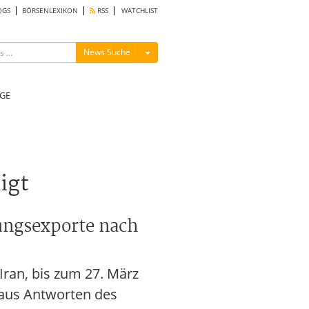
OGS
BÖRSENLEXIKON
RSS
WATCHLIST
Menü ein-/ausblenden
News Suche
GE
igt
ungsexporte nach
Iran, bis zum 27. März
 aus Antworten des