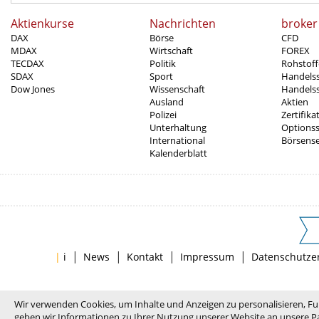
Aktienkurse
Nachrichten
broker
DAX
Börse
CFD
MDAX
Wirtschaft
FOREX
TECDAX
Politik
Rohstoff
SDAX
Sport
Handels
Dow Jones
Wissenschaft
Handelss
Ausland
Aktien
Polizei
Zertifika
Unterhaltung
Options
International
Börsens
Kalenderblatt
|
|
|
|
|
i
News
Kontakt
Impressum
Datenschutze
Wir verwenden Cookies, um Inhalte und Anzeigen zu personalisieren, Fu
geben wir Informationen zu Ihrer Nutzung unserer Website an unsere Pa