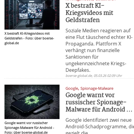
X bestraft KI-
Kriegsvideos mit
Geldstrafen
Soziale Medien reagieren auf
X bestraft KI-Kriegsvideos mit
eine Flut täuschend echter KI-
Geldstrafen - Foto: über boerse-
Propaganda. Plattform X
global.de
verhängt nun finanzielle
Sanktionen für
ungekennzeichnete Kriegs-
Deepfakes.
boerse-global.de, 05.03.26 02:09 Uhr
,
Google
Spionage-Malware
Google warnt vor
russischer Spionage-
Malware für Android ...
Google identifiziert zwei neue
Google warnt vor russischer
Android-Schadprogramme, di
Spionage-Malware für Android -
gezielt die
Foto: über boerse-global.de