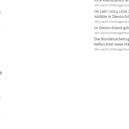
ihre Habilitation an
dts-nachrichtenagentur
s
Im Jahr 2024 sind 
Abfälle in Deutschl
dts-nachrichtenagentur
In Deutschland gi
dts-nachrichtenagentur
Die Bundesarbeit
befürchtet neue Här
dts-nachrichtenagentur
A
-
d