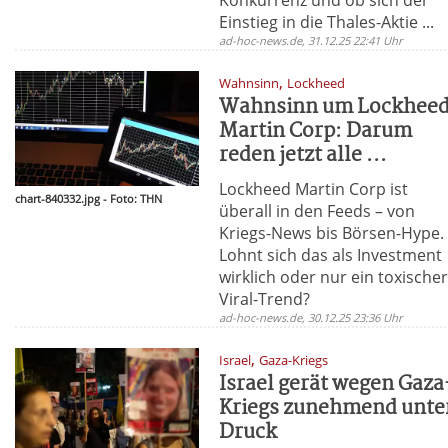
Einstieg in die Thales-Aktie ...
ad-hoc-news.de, 31.12.25 22:41 Uhr
,
Wahnsinn
Lockheed
Wahnsinn um Lockhee
Martin Corp: Darum
reden jetzt alle ...
Lockheed Martin Corp ist
chart-840332.jpg - Foto: THN
überall in den Feeds – von
Kriegs-News bis Börsen-Hype.
Lohnt sich das als Investment
wirklich oder nur ein toxische
Viral-Trend?
ad-hoc-news.de, 30.12.25 23:36 Uhr
,
Israel
Gaza-Kriegs
Israel gerät wegen Gaza
Kriegs zunehmend unte
Druck