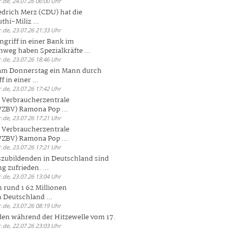
.de, 24.07.26 06:00 Uhr
drich Merz (CDU) hat die
hi-Miliz ...
.de, 23.07.26 21:33 Uhr
griff in einer Bank im
weg haben Spezialkräfte ...
.de, 23.07.26 18:46 Uhr
 am Donnerstag ein Mann durch
 in einer ...
.de, 23.07.26 17:42 Uhr
s Verbraucherzentrale
ZBV) Ramona Pop ...
.de, 23.07.26 17:21 Uhr
s Verbraucherzentrale
ZBV) Ramona Pop ...
.de, 23.07.26 17:21 Uhr
zubildenden in Deutschland sind
g zufrieden. ...
.de, 23.07.26 13:04 Uhr
 rund 1 62 Millionen
n Deutschland ...
.de, 23.07.26 08:19 Uhr
den während der Hitzewelle vom 17.
.de, 22.07.26 23:03 Uhr