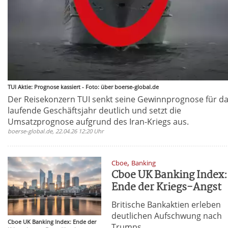
TUI Aktie: Prognose kassiert - Foto: über boerse-global.de
Der Reisekonzern TUI senkt seine Gewinnprognose für d
laufende Geschäftsjahr deutlich und setzt die
Umsatzprognose aufgrund des Iran-Kriegs aus.
boerse-global.de, 22.04.26 12:20 Uhr
,
Cboe
Banking
Cboe UK Banking Index:
Ende der Kriegs-Angst
Britische Bankaktien erleben
deutlichen Aufschwung nach
Cboe UK Banking Index: Ende der
Trumps