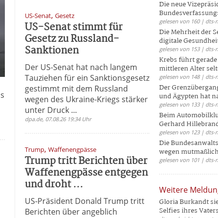
Die neue Vizepräsi
Bundesverfassungs
,
US-Senat
Gesetz
gelesen von 160 | dts-
US-Senat stimmt für
Die Mehrheit der S
Gesetz zu Russland-
digitale Gesundhei
Sanktionen
gelesen von 153 | dts-
Krebs führt gerad
Der US-Senat hat nach langem
mittleren Alter selt
Tauziehen für ein Sanktionsgesetz
gelesen von 148 | dts-
Der Grenzübergang
gestimmt mit dem Russland
as
und Ägypten hat na
wegen des Ukraine-Kriegs stärker
gelesen von 133 | dts-
unter Druck ...
Beim Automobilklu
dpa.de, 07.08.26 19:34 Uhr
Gerhard Hillebrand
gelesen von 123 | dts-
Die Bundesanwalts
,
Trump
Waffenengpässe
wegen mutmaßliche
Trump tritt Berichten über
gelesen von 101 | dts-
Waffenengpässe entgegen
und droht ...
Weitere Meldu
US-Präsident Donald Trump tritt
Gloria Burkandt si
Selfies ihres Vaters 
Berichten über angeblich