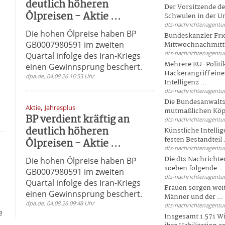
deutlich höheren
Der Vorsitzende d
Ölpreisen - Aktie ...
Schwulen in der Un
dts-nachrichtenagentur
Die hohen Ölpreise haben BP
Bundeskanzler Fri
GB0007980591 im zweiten
Mittwochnachmitta
dts-nachrichtenagentur
Quartal infolge des Iran-Kriegs
Mehrere EU-Politi
einen Gewinnsprung beschert.
Hackerangriff ein
dpa.de, 04.08.26 16:53 Uhr
Intelligenz ...
dts-nachrichtenagentur
Die Bundesanwalts
,
Aktie
Jahresplus
mutmaßlichen Köpfe
BP verdient kräftig an
dts-nachrichtenagentur
deutlich höheren
Künstliche Intellig
festen Bestandteil .
Ölpreisen - Aktie ...
dts-nachrichtenagentur
Die dts Nachrichten
Die hohen Ölpreise haben BP
soeben folgende ...
GB0007980591 im zweiten
dts-nachrichtenagentur
Quartal infolge des Iran-Kriegs
Frauen sorgen weite
einen Gewinnsprung beschert.
Männer und der ...
dpa.de, 04.08.26 09:48 Uhr
dts-nachrichtenagentur
e
Insgesamt 1.571 Wi