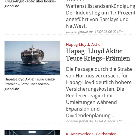
Kriegs-Angst - Foto: über boerse-
Waffenstillstandsankündigung
global.de
Der Index stieg um 1,7 Prozent
angeführt von Barclays und
NatWest.
boerse-global.de, 17.04.26 06:00 Uhr
,
Hapag-Lloyd
Aktie
Hapag-Lloyd Aktie:
Teure Kriegs-Prämien
Die Passage durch die Straße
von Hormus verursacht für
Hapag-Lloyd Aktie: Teure Kriegs-
Hapag-Lloyd deutlich höhere
Prämien - Foto: über boerse-
Versicherungskosten. Die
global.de
Reederei reagiert mit
Umleitungen während
Expansion und
Dividendenplanung ...
boerse-global.de, 17.04.26 05:46 Uhr
,
KI-Kriegsvideos
Geldstrafen