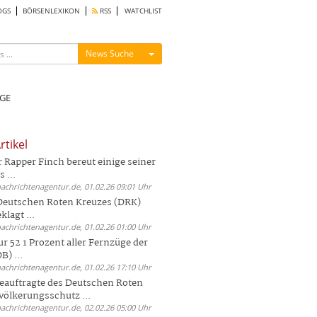
OGS
BÖRSENLEXIKON
RSS
WATCHLIST
Menü ein-/ausblenden
News Suche
GE
rtikel
Rapper Finch bereut einige seiner
 ...
nachrichtenagentur.de, 01.02.26 09:01 Uhr
 Deutschen Roten Kreuzes (DRK)
lagt ...
nachrichtenagentur.de, 01.02.26 01:00 Uhr
r 52 1 Prozent aller Fernzüge der
) ...
nachrichtenagentur.de, 01.02.26 17:10 Uhr
auftragte des Deutschen Roten
völkerungsschutz ...
nachrichtenagentur.de, 02.02.26 05:00 Uhr