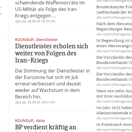
dts-nachrichtenagentur
schwindende Waffenvorräte im
.
Bundeskanzler Frie
US-Militär als Folge des Iran-
,
Seeblockade der Hut
Kriegs entgegen ...
dts-nachrichtenagentur
dpa.de, 06.08.26 10:18 Uhr
Nach dem Messeran
Regensburger Renn
dts-nachrichtenagentur
,
ROUNDUP
Dienstleister
In Regensburg ist
Dienstleister erholen sich
einen Messerangriff
dts-nachrichtenagentur
weiter von Folgen des
Die Vorständin de
Iran-Kriegs
Bundesverbands (V
dts-nachrichtenagentur
Die Stimmung der Dienstleister in
Die Vorständin de
der Eurozone hat sich im Juli
Bundesverbands (V
erneut verbessert und deutet
dts-nachrichtenagentur
wieder auf Wachstum in dem
Neun von zehn Aus
Bereich hin.
mit ihrer Ausbildun
dts-nachrichtenagentur
dpa.de, 05.08.26 10:41 Uhr
Im Jahr 2025 haben
Alleinerziehende i
dts-nachrichtenagentur
,
ROUNDUP
Aktie
In Frankreich wur
BP verdient kräftig an
dts-nachrichtenagentur