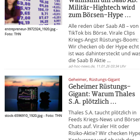
Wahnsinn um Saab AB:
Militär-Hightech wird
zum Börsen-Hype ...
Alle reden über Saab AB – von
entrepreneur-3972324_1920.jpg -
TikTok bis Börse. Virale Clips
Foto: THN
Kriegs-Angst Rüstungs-Boom:
Wir checken ob der Hype echt
ist was dahintersteckt und wa
die Saab B Aktie ...
ad-hoc-news.de, 11.01.26 03:34 Uhr
,
Geheimer
Rüstungs-Gigant
Geheimer Rüstungs-
Gigant: Warum Thales
S.A. plötzlich ...
Thales S.A. taucht plötzlich in
stock-6596910_1920.jpg - Foto: THN
Feeds Kriegs-News und Börse
Chats auf. Viraler Hit oder
Risiko-Aktie? Wir checken Hyp
Konkurrenz und ob sich der