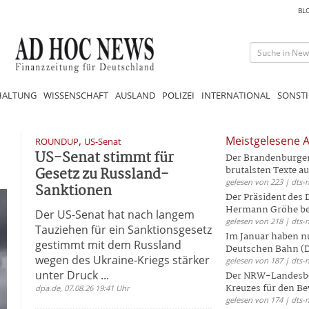
BL
HALTUNG
WISSENSCHAFT
AUSLAND
POLIZEI
INTERNATIONAL
SONSTI
,
Meistgelesene A
ROUNDUP
US-Senat
US-Senat stimmt für
Der Brandenburger 
Gesetz zu Russland-
brutalsten Texte aus
gelesen von 223 | dts-
Sanktionen
Der Präsident des
Hermann Gröhe bek
Der US-Senat hat nach langem
gelesen von 218 | dts-
Tauziehen für ein Sanktionsgesetz
Im Januar haben nu
gestimmt mit dem Russland
Deutschen Bahn (DB
wegen des Ukraine-Kriegs stärker
gelesen von 187 | dts-
unter Druck ...
Der NRW-Landesbe
Kreuzes für den Be
dpa.de, 07.08.26 19:41 Uhr
gelesen von 174 | dts-