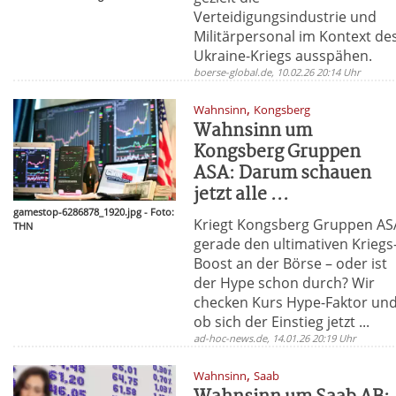
Verteidigungsindustrie und
Militärpersonal im Kontext de
Ukraine-Kriegs ausspähen.
boerse-global.de, 10.02.26 20:14 Uhr
,
Wahnsinn
Kongsberg
Wahnsinn um
Kongsberg Gruppen
ASA: Darum schauen
jetzt alle ...
gamestop-6286878_1920.jpg - Foto:
Kriegt Kongsberg Gruppen AS
THN
gerade den ultimativen Kriegs
Boost an der Börse – oder ist
der Hype schon durch? Wir
checken Kurs Hype-Faktor un
ob sich der Einstieg jetzt ...
ad-hoc-news.de, 14.01.26 20:19 Uhr
,
Wahnsinn
Saab