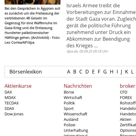
Israels Armee treibt die
Bei den Gesprächen in Ägypten soll
Vorbereitungen zur Einnahme
es zunächst um die Freilassung der
der Stadt Gaza voran. Zugleic
verbliebenen 48 Geiseln im
Gegenzug für eine Waffenruhe im
gerät die politische Führung
Gaza-Krieg und die Entlassung
zunehmend unter Druck ein
Hunderter palästinensischer
Häftlinge gehen. (Archivbild) - Foto:
Abkommen zur Beendigung
Leo Correa/AP/dpa
des Krieges ...
dpa.de, 05.09.25 05:18 Uhr
Börsenlexikon
A
B
C
D
E
F
G
H
I
J
K
L
Aktienkurse
Nachrichten
broker
DAX
Börse
CFD
MDAX
Wirtschaft
FOREX
TECDAX
Politik
Rohstoff
SDAX
Sport
Handels
Dow Jones
Wissenschaft
Handelss
Ausland
Aktien
Polizei
Zertifika
Unterhaltung
Options
International
Börsens