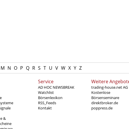
h
M
N
O
P
Q
R
S
T
U
V
W
X
Y
Z
Service
Weitere Angebot
AD HOC NEWSBREAK
trading-house.net AG
Watchlist
Kostenlose
e
Börsenlexikon
Börsenseminare
systeme
RSS_Feeds
direktbroker.de
ignale
Kontakt
poppress.de
te &
scheine
eminare