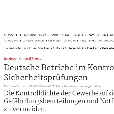
NEWS
AKTIENKURSE
BÖRSE
WIRTSCHAFT
POLITIK
SPORT
UNTER
AD HOC MITTEILUNGEN
ANALYSTENSTIMMEN
CORPORATE NEWS
DIRECTORS' DEALIN
Sie befinden sind hier:
Startseite
>
Börse
>
Ueberblick
>
Deutsche Betriebe
,
Betriebe
Kontroll-Stress
Deutsche Betriebe im Kontr
Sicherheitsprüfungen
Veröffentlicht am: 13.04.2026 um 01:30 Uhr | Redaktion boerse-global.de
Die Kontrolldichte der Gewerbeaufs
Gefährdungsbeurteilungen und Notf
zu vermeiden.