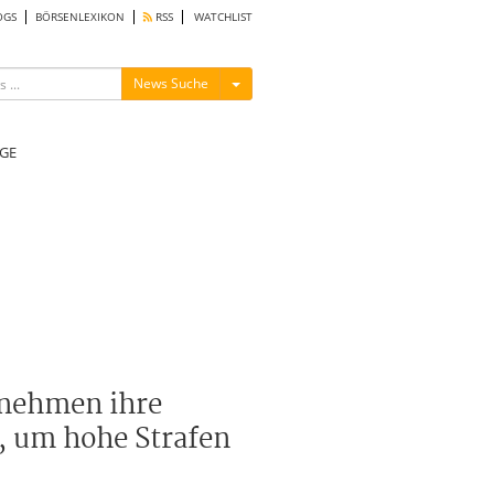
OGS
BÖRSENLEXIKON
RSS
WATCHLIST
Menü ein-/ausblenden
News Suche
GE
rnehmen ihre
, um hohe Strafen