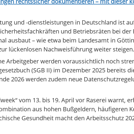
ngen rechtssicher dokumentieren – mit dieser 
tung und -dienstleistungen in Deutschland ist auf
icherheitsfachkräften und Betriebsräten bei der B
al ausbaut – wie etwa beim Landesamt in Götting
zur lückenlosen Nachweisführung weiter steigen
he Arbeitgeber werden voraussichtlich noch str
esetzbuch (SGB II) im Dezember 2025 bereits die
s Ende 2026 werden zudem neue Datenschutzregel
ek“ vom 13. bis 19. April vor Raserei warnt, erh
e Kombination aus hohen Bußgeldern, häufigeren K
ychische Gesundheit macht den Arbeitsschutz 202