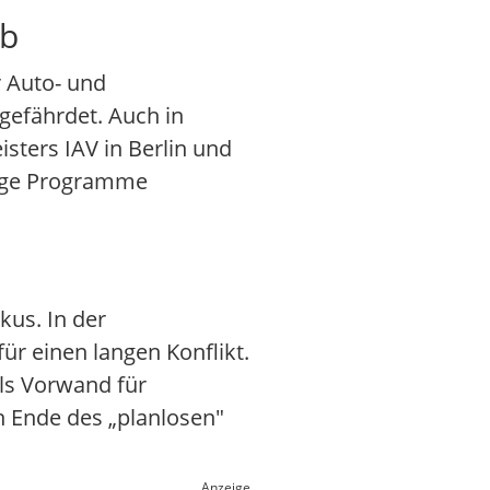
ab
 Auto- und
gefährdet. Auch in
sters IAV in Berlin und
lige Programme
kus. In der
ür einen langen Konflikt.
ls Vorwand für
n Ende des „planlosen"
Anzeige