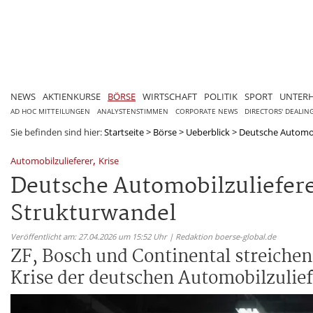
NEWS
AKTIENKURSE
BÖRSE
WIRTSCHAFT
POLITIK
SPORT
UNTER
AD HOC MITTEILUNGEN
ANALYSTENSTIMMEN
CORPORATE NEWS
DIRECTORS' DEALIN
Sie befinden sind hier:
Startseite
>
Börse
>
Ueberblick
>
Deutsche Automobil
,
Automobilzulieferer
Krise
Deutsche Automobilzulieferer
Strukturwandel
Veröffentlicht am: 27.04.2026 um 15:52 Uhr | Redaktion boerse-global.de
ZF, Bosch und Continental streichen 
Krise der deutschen Automobilzulief