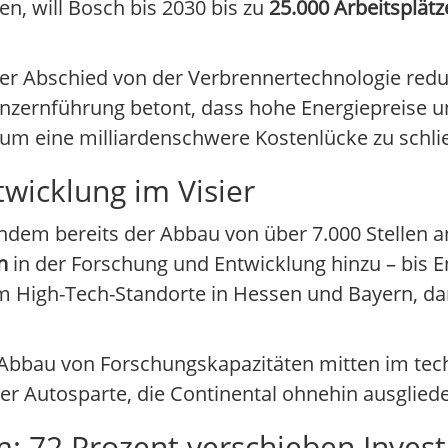
n, will Bosch bis 2030 bis zu
25.000 Arbeitsplät
 Der Abschied von der Verbrennertechnologie redu
zernführung betont, dass hohe Energiepreise u
 um eine milliardenschwere Kostenlücke zu schli
wicklung im Visier
dem bereits der Abbau von über 7.000 Stellen a
n
in der Forschung und Entwicklung hinzu – bis E
em High-Tech-Standorte in Hessen und Bayern, da
Der Abbau von Forschungskapazitäten mitten im t
er Autosparte, die Continental ohnehin ausglieder
: 72 Prozent verschieben Invest