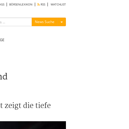
OGS
BÖRSENLEXIKON
RSS
WATCHLIST
Menü ein-/ausblenden
News Suche
GE
nd
zeigt die tiefe