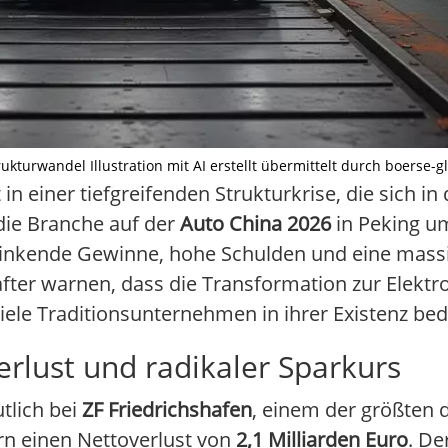
kturwandel Illustration mit AI erstellt übermittelt durch boerse-g
in einer tiefgreifenden Strukturkrise, die sich i
die Branche auf der
Auto China 2026
in Peking um
: sinkende Gewinne, hohe Schulden und eine mass
ter warnen, dass die Transformation zur Elektr
ele Traditionsunternehmen in ihrer Existenz be
erlust und radikaler Sparkurs
tlich bei
ZF Friedrichshafen
, einem der größten 
rn einen Nettoverlust von
2,1 Milliarden Euro
. D