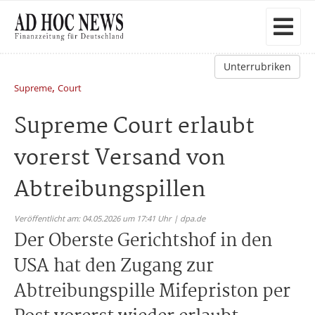
Unterrubriken
,
Supreme
Court
Supreme Court erlaubt
vorerst Versand von
Abtreibungspillen
Veröffentlicht am: 04.05.2026 um 17:41 Uhr | dpa.de
Der Oberste Gerichtshof in den
USA hat den Zugang zur
Abtreibungspille Mifepriston per