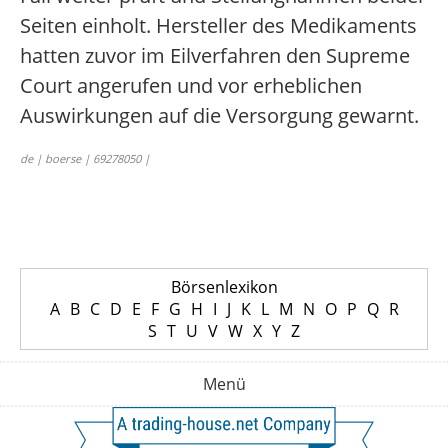
Seiten einholt. Hersteller des Medikaments
hatten zuvor im Eilverfahren den Supreme
Court angerufen und vor erheblichen
Auswirkungen auf die Versorgung gewarnt.
de | boerse | 69278050 |
Börsenlexikon
A
B
C
D
E
F
G
H
I
J
K
L
M
N
O
P
Q
R
S
T
U
V
W
X
Y
Z
Menü