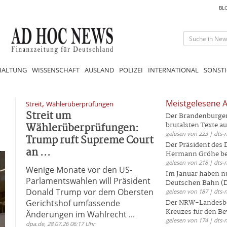
BL
HALTUNG
WISSENSCHAFT
AUSLAND
POLIZEI
INTERNATIONAL
SONSTI
,
Meistgelesene A
Streit
Wählerüberprüfungen
Streit um
Der Brandenburger 
Wählerüberprüfungen:
brutalsten Texte aus
gelesen von 223 | dts-
Trump ruft Supreme Court
Der Präsident des
an ...
Hermann Gröhe bek
gelesen von 218 | dts-
Wenige Monate vor den US-
Im Januar haben nu
Parlamentswahlen will Präsident
Deutschen Bahn (DB
Donald Trump vor dem Obersten
gelesen von 187 | dts-
Gerichtshof umfassende
Der NRW-Landesbe
Kreuzes für den Be
Änderungen im Wahlrecht ...
gelesen von 174 | dts-
dpa.de, 28.07.26 06:17 Uhr