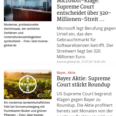
Microsoft-Klage:
Supreme Court
entscheidet über 320-
Millionen-Streit ...
Moderner, professioneller
Microsoft legt Berufung gegen
Gerichtssaal, der rechtliche
Verfahren und
Urteil ein, das den
Unternehmensstreitigkeiten
Gebrauchtmarkt für
symbolisiert. - Foto: über boerse-
Softwarelizenzen betrifft. Der
global.de
Streitwert liegt bei 320
Millionen Euro.
boerse-global.de, 27.07.26 16:42 Uhr
,
Bayer
Aktie
Bayer Aktie: Supreme
Court stärkt Roundup
US-Supreme Court begrenzt
Klagen gegen Bayer zu
Ein modernes landwirtschaftliches
Roundup. Die Aktie profitiert
Feld bei Sonnenuntergang mit
bereits seit Monaten von der
fruchtbarem Boden und grünen
Pflanzen. - Foto: über boerse-