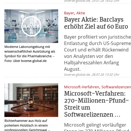
boerse-global.de, 29.07.26 18:02 Uhr
,
Bayer
Aktie
Bayer Aktie: Barclays
erhöht Ziel auf 60 Euro
Bayer profitiert von juristisch
Entlastung durch US-Supreme
Moderne Laborumgebung mit
Court und erhält Rückenwind
wissenschaftlicher Ausrüstung als
von Analysten vor den
Symbol für die Pharmabranche. -
Foto: über boerse-global.de
Halbjahreszahlen Anfang
August.
boerse-global.de, 28.07.26 13:32 Uhr
,
Microsoft-Verfahren
Softwarelizenze
Microsoft-Verfahren:
270-Millionen-Pfund-
Streit um
Softwarelizenzen ...
Richterhammer aus Holz auf
Microsoft gelingt vorläufiger
poliertem Holztisch in einem
professionellen Gerichtssaal. -