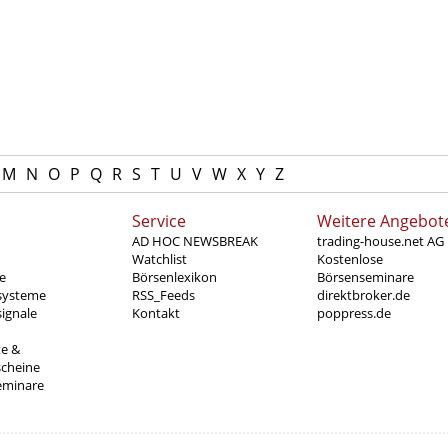
M
N
O
P
Q
R
S
T
U
V
W
X
Y
Z
Service
Weitere Angebot
AD HOC NEWSBREAK
trading-house.net AG
Watchlist
Kostenlose
e
Börsenlexikon
Börsenseminare
systeme
RSS_Feeds
direktbroker.de
ignale
Kontakt
poppress.de
te &
scheine
eminare