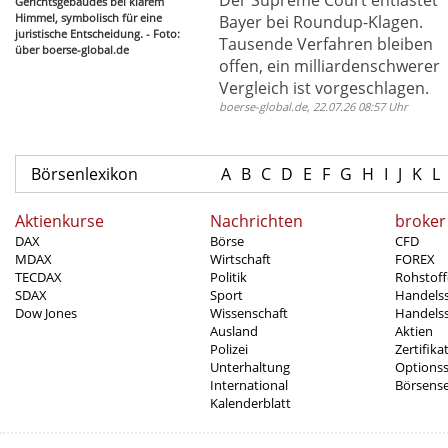
Gerichtsgebäudes bei klarem
Himmel, symbolisch für eine
Bayer bei Roundup-Klagen.
juristische Entscheidung. - Foto:
Tausende Verfahren bleiben
über boerse-global.de
offen, ein milliardenschwerer
Vergleich ist vorgeschlagen.
boerse-global.de, 22.07.26 08:57 Uhr
Börsenlexikon
A
B
C
D
E
F
G
H
I
J
K
L
Aktienkurse
Nachrichten
broker
DAX
Börse
CFD
MDAX
Wirtschaft
FOREX
TECDAX
Politik
Rohstoff
SDAX
Sport
Handels
Dow Jones
Wissenschaft
Handelss
Ausland
Aktien
Polizei
Zertifika
Unterhaltung
Options
International
Börsens
Kalenderblatt