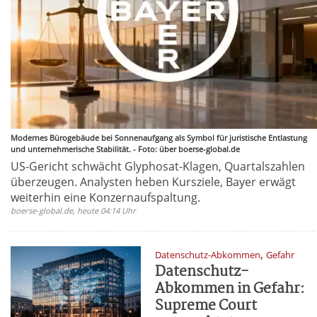
Modernes Bürogebäude bei Sonnenaufgang als Symbol für juristische Entlastung
und unternehmerische Stabilität. - Foto: über boerse-global.de
US-Gericht schwächt Glyphosat-Klagen, Quartalszahlen
überzeugen. Analysten heben Kursziele, Bayer erwägt
weiterhin eine Konzernaufspaltung.
boerse-global.de, heute 04:14 Uhr
,
Datenschutz-Abkommen
Gefahr
Datenschutz-
Abkommen in Gefahr:
Supreme Court