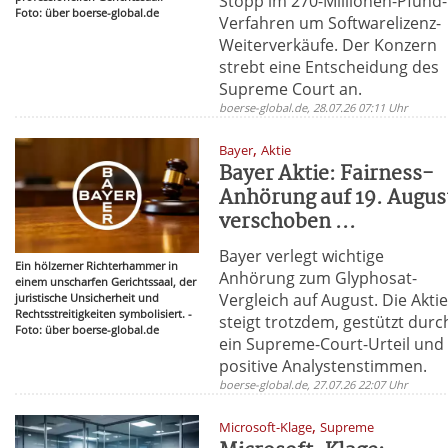
Stopp im 270-Millionen-Pfund-
Foto: über boerse-global.de
Verfahren um Softwarelizenz-
Weiterverkäufe. Der Konzern
strebt eine Entscheidung des
Supreme Court an.
boerse-global.de, 28.07.26 07:11 Uhr
,
Bayer
Aktie
Bayer Aktie: Fairness-
Anhörung auf 19. Augus
verschoben ...
Bayer verlegt wichtige
Ein hölzerner Richterhammer in
Anhörung zum Glyphosat-
einem unscharfen Gerichtssaal, der
Vergleich auf August. Die Akti
juristische Unsicherheit und
Rechtsstreitigkeiten symbolisiert. -
steigt trotzdem, gestützt durc
Foto: über boerse-global.de
ein Supreme-Court-Urteil und
positive Analystenstimmen.
boerse-global.de, 27.07.26 22:07 Uhr
,
Microsoft-Klage
Supreme