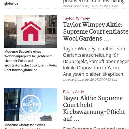
positiven Rechtsentwicklung.
global.de
boerse-global.de, 26.07.26 10:36 Uhr
,
Taylor
Wimpey
Taylor Wimpey Aktie:
Supreme Court entlaste
Wool Gardens ...
Taylor Wimpey profitiert von
Moderne Baustelle eines
Gerichtsentscheidung für
Wohnbauprojekts bei goldenem
Bauprojekt, kämpft aber gege
Licht mit Fokus auf
architektonische Strukturen. - Foto:
lokale Opposition in Yarm.
über boerse-global.de
Analysten bleiben skeptisch.
boerse-global.de, 26.07.26 04:39 Uhr
,
Bayer
Aktie
Bayer Aktie: Supreme
Court hebt
Krebswarnung-Pflicht
auf ...
Moderne Glasfassade eines
Der Supreme Court entlastet