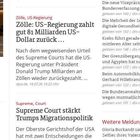
Die neue Vizepräsi
Bundesverfassungs
gelesen von 160 | dts-
,
Zölle
US-Regierung
Die Mehrheit der S
Zölle: US-Regierung zahlt
digitale Gesundhei
gut 81 Milliarden US-
gelesen von 153 | dts-
Dollar zurück ...
Krebs führt gerad
mittleren Alter selt
gelesen von 148 | dts-
Nach dem wegweisenden Urteil
Der Grenzübergang
des Supreme Courts hat die US-
und Ägypten hat na
Regierung unter Präsident
gelesen von 133 | dts-
Donald Trump Milliarden an
Beim Automobilklu
Zöllen wieder zurückgezahlt. ...
Gerhard Hillebrand
dpa.de, 14.07.26 15:22 Uhr
gelesen von 123 | dts-
Die Bundesanwalts
wegen mutmaßliche
,
gelesen von 101 | dts-
Supreme
Court
Supreme Court stärkt
Trumps Migrationspolitik
Weitere Meldu
Der Oberste Gerichtshof der USA
Gloria Burkandt si
Selfies ihres Vaters 
hat mit zwei Entscheidungen die