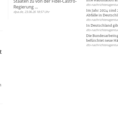
ihre Habilitation an
Staaten zu von der Fidel-Castro-
dts-nachrichtenagentur
Regierung ...
Im Jahr 2024 sind 
dpa.de, 23.06.26 18:57 Uhr
Abfälle in Deutschl
dts-nachrichtenagentur
In Deutschland gi
dts-nachrichtenagentur
Die Bundesarbeit
befürchtet neue Här
dts-nachrichtenagentur
t
e
h