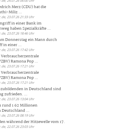
.de, 24.07.26 06:00 Uhr
drich Merz (CDU) hat die
hi-Miliz ...
.de, 23.07.26 21:33 Uhr
griff in einer Bank im
weg haben Spezialkräfte ...
.de, 23.07.26 18:46 Uhr
 am Donnerstag ein Mann durch
 in einer ...
.de, 23.07.26 17:42 Uhr
s Verbraucherzentrale
ZBV) Ramona Pop ...
.de, 23.07.26 17:21 Uhr
s Verbraucherzentrale
ZBV) Ramona Pop ...
.de, 23.07.26 17:21 Uhr
zubildenden in Deutschland sind
g zufrieden. ...
.de, 23.07.26 13:04 Uhr
 rund 1 62 Millionen
n Deutschland ...
.de, 23.07.26 08:19 Uhr
den während der Hitzewelle vom 17.
.de, 22.07.26 23:03 Uhr