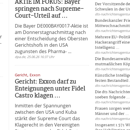
AKTIE IM FOKUS: Bayer
Der Vorsitzende d
springen nach Supreme-
Schwulen in der Un
Court-Urteil auf ...
dts-nachrichtenagentur
Bundeskanzler Fri
Die Bayer DE000BAY0017-Aktie ist
Mittwochnachmitta
dts-nachrichtenagentur
am Donnerstagnachmittag nach
er
Mehrere EU-Politi
einer Entscheidung des Obersten
Hackerangriff ein
-
Gerichtshofs in den USA
Intelligenz ...
zugunsten des Pharma- ...
dts-nachrichtenagentur
dpa.de, 25.06.26 16:37 Uhr
Die Bundesanwalts
mutmaßlichen Köpfe
dts-nachrichtenagentur
,
Gericht
Exxon
Künstliche Intellig
Gericht: Exxon darf zu
festen Bestandteil .
dts-nachrichtenagentur
n
Enteignungen unter Fidel
Die dts Nachrichten
Castro klagen ...
soeben folgende ...
dts-nachrichtenagentur
Inmitten der Spannungen
Frauen sorgen weite
zwischen den USA und Kuba
Männer und der ...
stärkt der Supreme Court das
dts-nachrichtenagentur
Klagerecht in den Vereinigten
Insgesamt 1.571 Wi