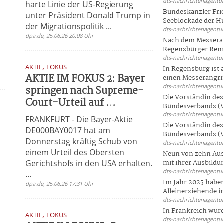
dts-nachrichtenagentur
harte Linie der US-Regierung
Bundeskanzler Frie
unter Präsident Donald Trump in
Seeblockade der Hut
der Migrationspolitik ...
dts-nachrichtenagentur
dpa.de, 25.06.26 20:08 Uhr
Nach dem Messeran
Regensburger Renn
dts-nachrichtenagentur
,
AKTIE
FOKUS
In Regensburg ist
AKTIE IM FOKUS 2: Bayer
einen Messerangriff
dts-nachrichtenagentur
springen nach Supreme-
Die Vorständin de
Court-Urteil auf ...
Bundesverbands (V
dts-nachrichtenagentur
FRANKFURT - Die Bayer-Aktie
Die Vorständin de
DE000BAY0017 hat am
Bundesverbands (V
.
Donnerstag kräftig Schub von
dts-nachrichtenagentur
einem Urteil des Obersten
Neun von zehn Aus
Gerichtshofs in den USA erhalten.
mit ihrer Ausbildun
dts-nachrichtenagentur
...
Im Jahr 2025 haben
dpa.de, 25.06.26 17:31 Uhr
Alleinerziehende i
dts-nachrichtenagentur
In Frankreich wur
,
AKTIE
FOKUS
dts-nachrichtenagentur