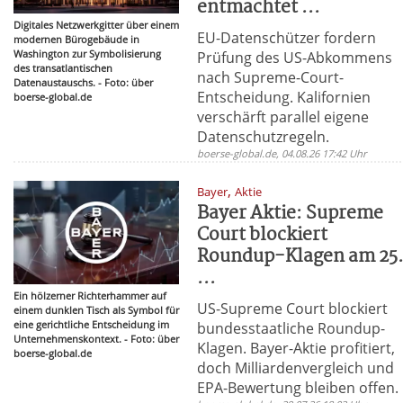
entmachtet ...
Digitales Netzwerkgitter über einem
EU-Datenschützer fordern
modernen Bürogebäude in
Washington zur Symbolisierung
Prüfung des US-Abkommens
des transatlantischen
nach Supreme-Court-
Datenaustauschs. - Foto: über
Entscheidung. Kalifornien
boerse-global.de
verschärft parallel eigene
Datenschutzregeln.
boerse-global.de, 04.08.26 17:42 Uhr
,
Bayer
Aktie
Bayer Aktie: Supreme
Court blockiert
Roundup-Klagen am 25
...
Ein hölzerner Richterhammer auf
US-Supreme Court blockiert
einem dunklen Tisch als Symbol für
eine gerichtliche Entscheidung im
bundesstaatliche Roundup-
Unternehmenskontext. - Foto: über
Klagen. Bayer-Aktie profitiert,
boerse-global.de
doch Milliardenvergleich und
EPA-Bewertung bleiben offen.