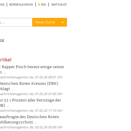
OGS
BÖRSENLEXIKON
RSS
WATCHLIST
Menü ein-/ausblenden
News Suche
GE
rtikel
Rapper Finch bereut einige seiner
 ...
nachrichtenagentur.de, 01.02.26 09:01 Uhr
 Deutschen Roten Kreuzes (DRK)
lagt ...
nachrichtenagentur.de, 01.02.26 01:00 Uhr
r 52 1 Prozent aller Fernzüge der
) ...
nachrichtenagentur.de, 01.02.26 17:10 Uhr
auftragte des Deutschen Roten
völkerungsschutz ...
nachrichtenagentur.de, 02.02.26 05:00 Uhr