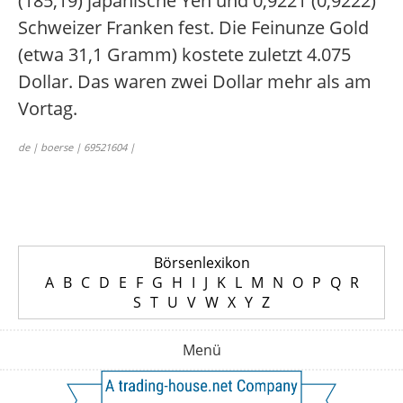
(185,19) japanische Yen und 0,9221 (0,9222)
Schweizer Franken fest. Die Feinunze Gold
(etwa 31,1 Gramm) kostete zuletzt 4.075
Dollar. Das waren zwei Dollar mehr als am
Vortag.
de | boerse | 69521604 |
Börsenlexikon
A
B
C
D
E
F
G
H
I
J
K
L
M
N
O
P
Q
R
S
T
U
V
W
X
Y
Z
Menü