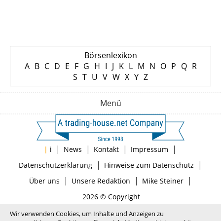
Börsenlexikon
A
B
C
D
E
F
G
H
I
J
K
L
M
N
O
P
Q
R
S
T
U
V
W
X
Y
Z
Menü
|
|
|
|
|
i
News
Kontakt
Impressum
|
|
Datenschutzerklärung
Hinweise zum Datenschutz
|
|
|
Über uns
Unsere Redaktion
Mike Steiner
2026 © Copyright
Wir verwenden Cookies, um Inhalte und Anzeigen zu