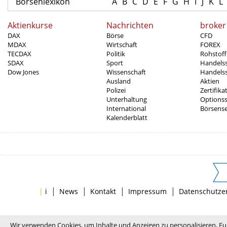
Börsenlexikon
A
B
C
D
E
F
G
H
I
J
K
L
Aktienkurse
Nachrichten
broker
DAX
Börse
CFD
MDAX
Wirtschaft
FOREX
TECDAX
Politik
Rohstoff
SDAX
Sport
Handels
Dow Jones
Wissenschaft
Handelss
Ausland
Aktien
Polizei
Zertifika
Unterhaltung
Options
International
Börsens
Kalenderblatt
|
|
|
|
|
i
News
Kontakt
Impressum
Datenschutze
Wir verwenden Cookies, um Inhalte und Anzeigen zu personalisieren, Fu