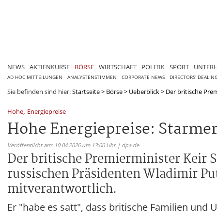
NEWS
AKTIENKURSE
BÖRSE
WIRTSCHAFT
POLITIK
SPORT
UNTER
AD HOC MITTEILUNGEN
ANALYSTENSTIMMEN
CORPORATE NEWS
DIRECTORS' DEALIN
Sie befinden sind hier:
Startseite
>
Börse
>
Ueberblick
>
Der britische Pre
,
Hohe
Energiepreise
Hohe Energiepreise: Starmer
Veröffentlicht am: 10.04.2026 um 13:00 Uhr | dpa.de
Der britische Premierminister Keir
russischen Präsidenten Wladimir Put
mitverantwortlich.
Er "habe es satt", dass britische Familien u