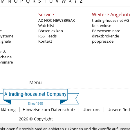
M
N
O
P
Q
R
S
T
U
V
W
X
Y
Z
Service
Weitere Angebot
AD HOC NEWSBREAK
trading-house.net AG
Watchlist
Kostenlose
e
Börsenlexikon
Börsenseminare
systeme
RSS_Feeds
direktbroker.de
ignale
Kontakt
poppress.de
te &
scheine
eminare
Menü
|
|
|
rklärung
Hinweise zum Datenschutz
Über uns
Unsere Red
2026 © Copyright
nktionen für soziale Medien anbieten zu können und die Zugriffe auf unser