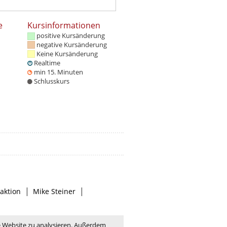
e
Kursinformationen
positive Kursänderung
negative Kursänderung
Keine Kursänderung
Realtime
min 15. Minuten
Schlusskurs
|
|
aktion
Mike Steiner
e Website zu analysieren. Außerdem