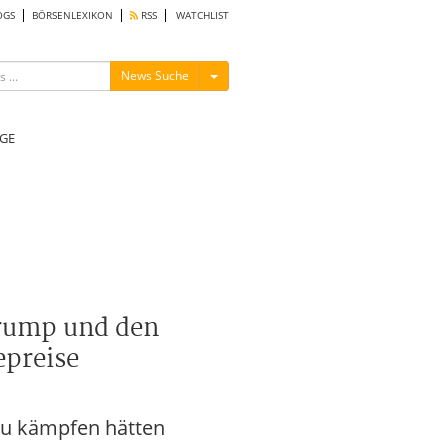
OGS
BÖRSENLEXIKON
RSS
WATCHLIST
Menü ein-/ausblenden
News Suche
GE
Trump und den
epreise
zu kämpfen hätten