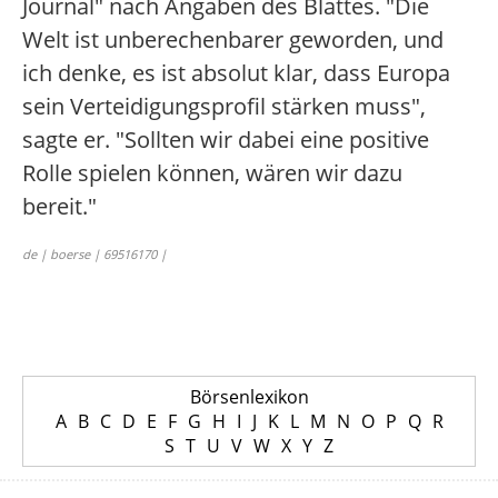
Journal" nach Angaben des Blattes. "Die
Welt ist unberechenbarer geworden, und
ich denke, es ist absolut klar, dass Europa
sein Verteidigungsprofil stärken muss",
sagte er. "Sollten wir dabei eine positive
Rolle spielen können, wären wir dazu
bereit."
de | boerse | 69516170 |
Börsenlexikon
A
B
C
D
E
F
G
H
I
J
K
L
M
N
O
P
Q
R
S
T
U
V
W
X
Y
Z