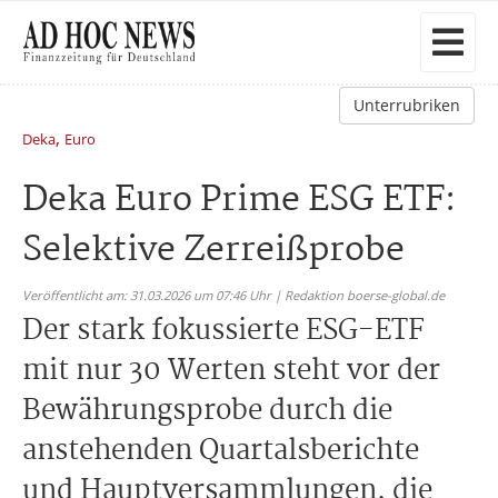
Unterrubriken
,
Deka
Euro
Deka Euro Prime ESG ETF:
Selektive Zerreißprobe
Veröffentlicht am: 31.03.2026 um 07:46 Uhr | Redaktion boerse-global.de
Der stark fokussierte ESG-ETF
mit nur 30 Werten steht vor der
Bewährungsprobe durch die
anstehenden Quartalsberichte
und Hauptversammlungen, die