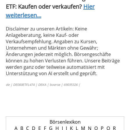
ETF: Kaufen oder verkaufen?
Hier
weiterlesen...
Disclaimer zu unseren Artikeln: Keine
Anlageberatung, keine Kauf- oder
Verkaufsempfehlung. Angaben zu Kursen,
Unternehmen und Märkten ohne Gewähr;
Änderungen jederzeit möglich. Börsengeschäfte
können zu hohen Verlusten führen. Unsere Beiträge
werden ganz oder teilweise automatisiert mit
Unterstützung von AI erstellt und geprüft.
de | DE000ETFL474 | DEKA | boerse | 69035326 |
Börsenlexikon
A
B
C
D
E
F
G
H
I
J
K
L
M
N
O
P
Q
R