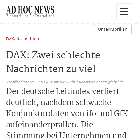
Unterrubriken
,
DAX
Nachrichten
DAX: Zwei schlechte
Nachrichten zu viel
Veröffentlicht am: 27.03.2026 um 04:57 Uhr | Redaktion boerse-global.de
Der deutsche Leitindex verliert
deutlich, nachdem schwache
Konjunkturdaten von ifo und GfK
aufeinanderprallen. Die
Stimmung bei Unternehmen und