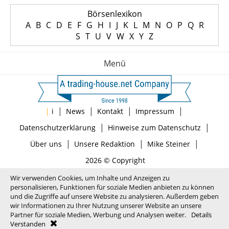
Börsenlexikon
A
B
C
D
E
F
G
H
I
J
K
L
M
N
O
P
Q
R
S
T
U
V
W
X
Y
Z
Menü
|
|
|
|
|
i
News
Kontakt
Impressum
|
|
Datenschutzerklärung
Hinweise zum Datenschutz
|
|
|
Über uns
Unsere Redaktion
Mike Steiner
2026 © Copyright
Wir verwenden Cookies, um Inhalte und Anzeigen zu
personalisieren, Funktionen für soziale Medien anbieten zu können
und die Zugriffe auf unsere Website zu analysieren. Außerdem geben
wir Informationen zu Ihrer Nutzung unserer Website an unsere
Partner für soziale Medien, Werbung und Analysen weiter.
Details
Verstanden