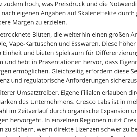
nz zudem hoch, was Preisdruck und die Notwendig
ier nach eigenen Angaben auf Skaleneffekte durc
sere Margen zu erzielen.
getrocknete Blüten, die weiterhin einen großen 
Öle, Vape-Kartuschen und Esswaren. Diese höher
o Einheit und bieten Spielraum für Differenzierun
um und hebt in Präsentationen hervor, dass Eige
en ermöglichen. Gleichzeitig erfordern diese 
enz und regulatorische Anforderungen sicherzust
iterer Umsatztreiber. Eigene Filialen erlauben d
Marken des Unternehmens. Cresco Labs ist in me
ahl im Zeitverlauf durch organische Expansion u
n hervorgeht. In einzelnen Regionen nutzt Cre
n zu sichern, wenn direkte Lizenzen schwer zu 