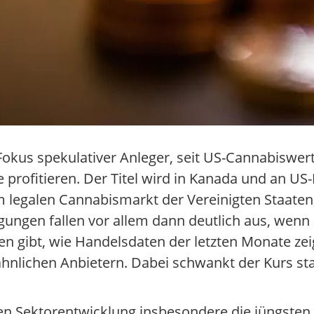
 Fokus spekulativer Anleger, seit US-Cannabiswe
rofitieren. Der Titel wird in Kanada und an US
m legalen Cannabismarkt der Vereinigten Staaten
en fallen vor allem dann deutlich aus, wenn e
gibt, wie Handelsdaten der letzten Monate zeig
ähnlichen Anbietern. Dabei schwankt der Kurs sta
en Sektorentwicklung insbesondere die jüngsten