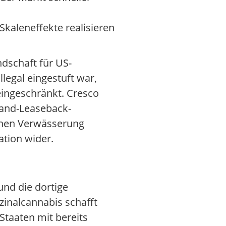
kaleneffekte realisieren
dschaft für US-
legal eingestuft war,
eingeschränkt. Cresco
-and-Leaseback-
hohen Verwässerung
ation wider.
nd die dortige
inalcannabis schafft
 Staaten mit bereits