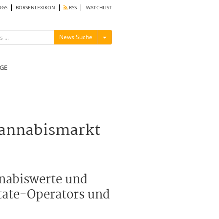
OGS
BÖRSENLEXIKON
RSS
WATCHLIST
Menü ein-/ausblenden
News Suche
GE
Cannabismarkt
nnabiswerte und
state-Operators und