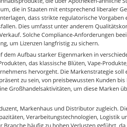
nnabisprodukte, die über Apotheken-ähnliche St
sum, die in Staaten mit entsprechend liberaler 
nterlagen, dass strikte regulatorische Vorgaben 
sfallen. Dies umfasst unter anderem Qualitätskon
Verkauf. Solche Compliance-Anforderungen beei
g, um Lizenzen langfristig zu sichern.
 auf dem Aufbau starker Eigenmarken in verschie
 Produkten, das klassische Blüten, Vape-Produkt
rnehmens hervorgeht. Die Markenstrategie soll e
präsent zu sein, von preisbewussten Kunden bis
ine Großhandelsaktivitäten, um diese Marken übe
roduzent, Markenhaus und Distributor zugleich. Di
zitäten, Verarbeitungstechnologien, Logistik un
r Branche häufig zu hohen Verlusten geführt, da