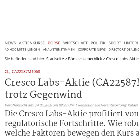
NEWS
AKTIENKURSE
BÖRSE
WIRTSCHAFT
POLITIK
SPORT
UNTER
AD HOC MITTEILUNGEN
ANALYSTENSTIMMEN
CORPORATE NEWS
DIRECTORS' DEALIN
Sie befinden sind hier:
Startseite
>
Börse
>
Ueberblick
>
Cresco Labs-Aktie
,
CL
CA22587M1068
Cresco Labs-Aktie (CA22587
trotz Gegenwind
Veröffentlicht am: 24.05.2026 um 08:23 Uhr | Redaktionelle Verantwortung: Rafael
Die Cresco Labs-Aktie profitiert v
regulatorische Fortschritte. Wie rob
welche Faktoren bewegen den Kurs a