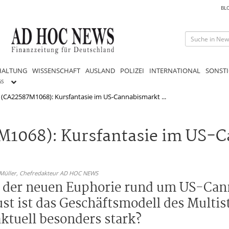
BL
HALTUNG
WISSENSCHAFT
AUSLAND
POLIZEI
INTERNATIONAL
SONSTI
GS
 (CA22587M1068): Kursfantasie im US-Cannabismarkt ...
M1068): Kursfantasie im US-
 Müller,
Chefredakteur AD HOC NEWS
on der neuen Euphorie rund um US-Ca
ust ist das Geschäftsmodell des Multi
ktuell besonders stark?