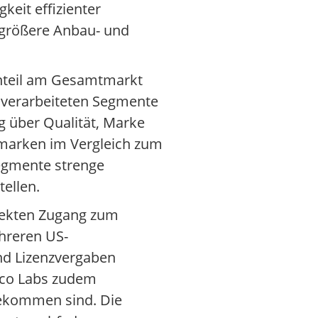
keit effizienter
h größere Anbau- und
Anteil am Gesamtmarkt
 verarbeiteten Segmente
g über Qualität, Marke
nmarken im Vergleich zum
Segmente strenge
ellen.
irekten Zugang zum
hreren US-
nd Lizenzvergaben
sco Labs zudem
bekommen sind. Die