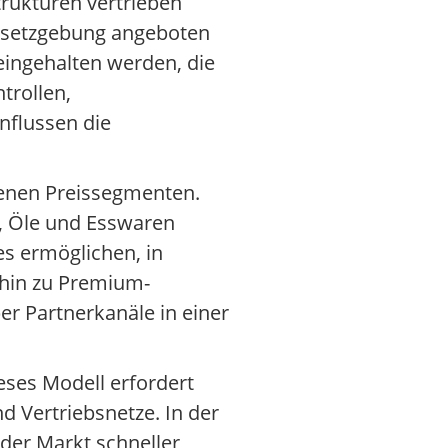
rukturen vertrieben
Gesetzgebung angeboten
eingehalten werden, die
trollen,
nflussen die
denen Preissegmenten.
e, Öle und Esswaren
s ermöglichen, in
 hin zu Premium-
r Partnerkanäle in einer
eses Modell erfordert
d Vertriebsnetze. In der
 der Markt schneller