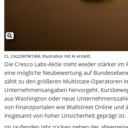
CL, CA22587M1068, Illustration mit AI erstellt.
Die Cresco Labs-Aktie steht wieder stärker im
eine mögliche Neubewertung auf Bundesebene p
zählt zu den größeren Multistate-Operatoren i
Unternehmensangaben hervorgeht. Kursbewegung
aus Washington oder neue Unternehmenszahlen 
von Finanzportalen wie Wallstreet Online und 
insgesamt von hoher Unsicherheit geprägt ist.
Im laufenden Jahr rücken neben der allgemein