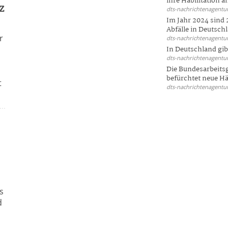
ihre Habilitation an
z
dts-nachrichtenagentur
Im Jahr 2024 sind 
Abfälle in Deutschl
r
dts-nachrichtenagentur
In Deutschland gi
dts-nachrichtenagentur
Die Bundesarbeit
befürchtet neue Här
t
dts-nachrichtenagentur
s
d