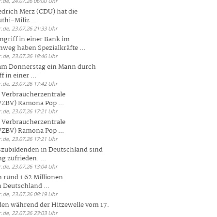
.de, 24.07.26 06:00 Uhr
drich Merz (CDU) hat die
hi-Miliz ...
.de, 23.07.26 21:33 Uhr
griff in einer Bank im
weg haben Spezialkräfte ...
.de, 23.07.26 18:46 Uhr
 am Donnerstag ein Mann durch
 in einer ...
.de, 23.07.26 17:42 Uhr
s Verbraucherzentrale
ZBV) Ramona Pop ...
.de, 23.07.26 17:21 Uhr
s Verbraucherzentrale
ZBV) Ramona Pop ...
.de, 23.07.26 17:21 Uhr
zubildenden in Deutschland sind
g zufrieden. ...
.de, 23.07.26 13:04 Uhr
 rund 1 62 Millionen
n Deutschland ...
.de, 23.07.26 08:19 Uhr
den während der Hitzewelle vom 17.
.de, 22.07.26 23:03 Uhr