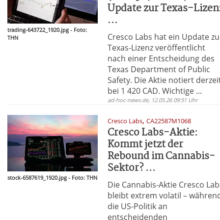
Update zur Texas-Lizen
...
trading-643722_1920.jpg - Foto:
Cresco Labs hat ein Update zu
THN
Texas-Lizenz veröffentlicht
nach einer Entscheidung des
Texas Department of Public
Safety. Die Aktie notiert derzei
bei 1 420 CAD. Wichtige ...
ad-hoc-news.de, 12.05.26 09:51 Uhr
,
Cresco Labs
CA22587M1068
Cresco Labs-Aktie:
Kommt jetzt der
Rebound im Cannabis-
Sektor? ...
stock-6587619_1920.jpg - Foto: THN
Die Cannabis-Aktie Cresco Lab
bleibt extrem volatil – währen
die US-Politik an
entscheidenden