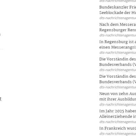
dts-nachrichtenagentur
Bundeskanzler Frie
Seeblockade der Hut
dts-nachrichtenagentur
Nach dem Messeran
t
Regensburger Renn
m
dts-nachrichtenagentur
In Regensburg ist
einen Messerangriff
dts-nachrichtenagentur
Die Vorständin de
Bundesverbands (V
dts-nachrichtenagentur
Die Vorständin de
Bundesverbands (V
dts-nachrichtenagentur
Neun von zehn Aus
t
mit ihrer Ausbildun
dts-nachrichtenagentur
Im Jahr 2025 haben
Alleinerziehende i
dts-nachrichtenagentur
In Frankreich wur
dts-nachrichtenagentur