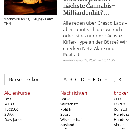
nächste Cannabis-
Milliardenhit? ...
finance-6097979_1920.jpg - Foto:
Alle reden über Cresco Labs –
THN
aber lohnt sich das wirklich
oder ist es nur der nächste
Kiffer-Hype an der Börse? Wir
checken Netz, Aktie und
Realtalk.
ad-hoc-news.de, 26.01.26 13:17 Uhr
Börsenlexikon
A
B
C
D
E
F
G
H
I
J
K
L
Aktienkurse
Nachrichten
broker
DAX
Börse
CFD
MDAX
Wirtschaft
FOREX
TECDAX
Politik
Rohstoff
SDAX
Sport
Handels
Dow Jones
Wissenschaft
Handelss
Ausland
Aktien