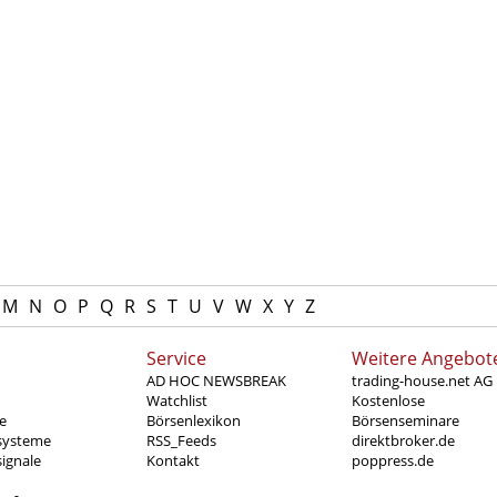
M
N
O
P
Q
R
S
T
U
V
W
X
Y
Z
Service
Weitere Angebot
AD HOC NEWSBREAK
trading-house.net AG
Watchlist
Kostenlose
e
Börsenlexikon
Börsenseminare
systeme
RSS_Feeds
direktbroker.de
ignale
Kontakt
poppress.de