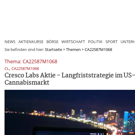
NEWS
AKTIENKURSE
BÖRSE
WIRTSCHAFT
POLITIK
SPORT
UNTER
Sie befinden sind hier:
Startseite
>
Themen
>
CA22587M1068
Thema: CA22587M1068
,
CL
CA22587M1068
Cresco Labs Aktie - Langfriststrategie im US
Cannabismarkt