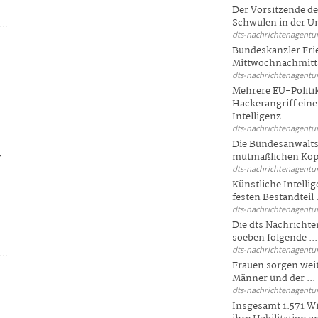
Der Vorsitzende d
Schwulen in der Un
dts-nachrichtenagentur
Bundeskanzler Fri
Mittwochnachmitta
dts-nachrichtenagentur
Mehrere EU-Politi
Hackerangriff ein
Intelligenz ...
dts-nachrichtenagentur
Die Bundesanwalts
r
mutmaßlichen Köpfe
dts-nachrichtenagentur
Künstliche Intellig
festen Bestandteil .
dts-nachrichtenagentur
Die dts Nachrichten
soeben folgende ...
dts-nachrichtenagentur
Frauen sorgen weite
Männer und der ...
dts-nachrichtenagentur
Insgesamt 1.571 Wi