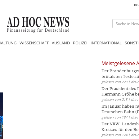
BL
HALTUNG
WISSENSCHAFT
AUSLAND
POLIZEI
INTERNATIONAL
SONSTI
Meistgelesene A
Der Brandenburger 
-
brutalsten Texte aus
gelesen von 223 | dts-
Der Präsident des
Hermann Gröhe bek
gelesen von 218 | dts-
Im Januar haben nu
Deutschen Bahn (DB
gelesen von 187 | dts-
Der NRW-Landesbe
Kreuzes für den Be
gelesen von 174 | dts-