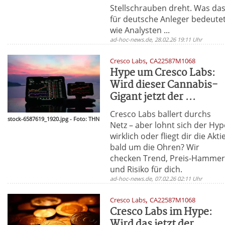
Stellschrauben dreht. Was da
für deutsche Anleger bedeute
wie Analysten ...
ad-hoc-news.de, 28.02.26 19:11 Uhr
,
Cresco Labs
CA22587M1068
Hype um Cresco Labs:
Wird dieser Cannabis-
Gigant jetzt der ...
Cresco Labs ballert durchs
stock-6587619_1920.jpg - Foto: THN
Netz – aber lohnt sich der Hyp
wirklich oder fliegt dir die Akti
bald um die Ohren? Wir
checken Trend, Preis-Hamme
und Risiko für dich.
ad-hoc-news.de, 07.02.26 02:11 Uhr
,
Cresco Labs
CA22587M1068
Cresco Labs im Hype:
Wird das jetzt der