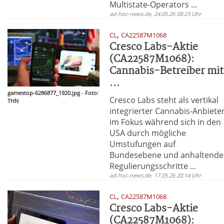
Multistate-Operators ...
ad-hoc-news.de, 24.05.26 08:23 Uhr
,
CL
CA22587M1068
Cresco Labs-Aktie
(CA22587M1068):
Cannabis-Betreiber mit
...
gamestop-6286877_1920.jpg - Foto:
Cresco Labs steht als vertikal
THN
integrierter Cannabis-Anbiete
im Fokus während sich in den
USA durch mögliche
Umstufungen auf
Bundesebene und anhaltende
Regulierungsschritte ...
ad-hoc-news.de, 17.05.26 20:14 Uhr
,
CL
CA22587M1068
Cresco Labs-Aktie
(CA22587M1068):