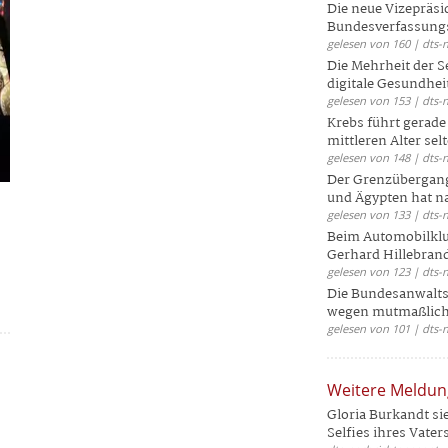
Die neue Vizepräsi
Bundesverfassungs
gelesen von 160 | dts-
Die Mehrheit der S
digitale Gesundhei
gelesen von 153 | dts-
Krebs führt gerad
mittleren Alter selt
gelesen von 148 | dts-
Der Grenzübergang
und Ägypten hat na
gelesen von 133 | dts-
Beim Automobilklu
Gerhard Hillebrand
gelesen von 123 | dts-
Die Bundesanwalts
wegen mutmaßliche
gelesen von 101 | dts-
Weitere Meldu
Gloria Burkandt si
Selfies ihres Vaters 