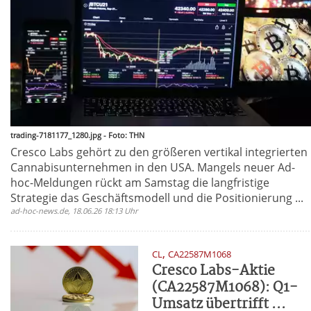
trading-7181177_1280.jpg - Foto: THN
Cresco Labs gehört zu den größeren vertikal integrierten
Cannabisunternehmen in den USA. Mangels neuer Ad-
hoc-Meldungen rückt am Samstag die langfristige
Strategie das Geschäftsmodell und die Positionierung ...
ad-hoc-news.de, 18.06.26 18:13 Uhr
,
CL
CA22587M1068
Cresco Labs-Aktie
(CA22587M1068): Q1-
Umsatz übertrifft ...