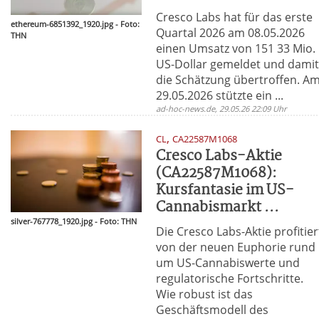
Cresco Labs hat für das erste
ethereum-6851392_1920.jpg - Foto:
Quartal 2026 am 08.05.2026
THN
einen Umsatz von 151 33 Mio.
US-Dollar gemeldet und dami
die Schätzung übertroffen. A
29.05.2026 stützte ein ...
ad-hoc-news.de, 29.05.26 22:09 Uhr
,
CL
CA22587M1068
Cresco Labs-Aktie
(CA22587M1068):
Kursfantasie im US-
Cannabismarkt ...
silver-767778_1920.jpg - Foto: THN
Die Cresco Labs-Aktie profitier
von der neuen Euphorie rund
um US-Cannabiswerte und
regulatorische Fortschritte.
Wie robust ist das
Geschäftsmodell des