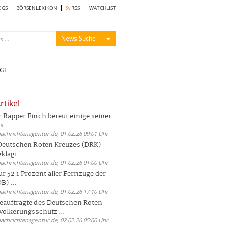
OGS
BÖRSENLEXIKON
RSS
WATCHLIST
Menü ein-/ausblenden
News Suche
GE
rtikel
Rapper Finch bereut einige seiner
 ...
nachrichtenagentur.de, 01.02.26 09:01 Uhr
 Deutschen Roten Kreuzes (DRK)
lagt ...
nachrichtenagentur.de, 01.02.26 01:00 Uhr
r 52 1 Prozent aller Fernzüge der
) ...
nachrichtenagentur.de, 01.02.26 17:10 Uhr
auftragte des Deutschen Roten
völkerungsschutz ...
nachrichtenagentur.de, 02.02.26 05:00 Uhr