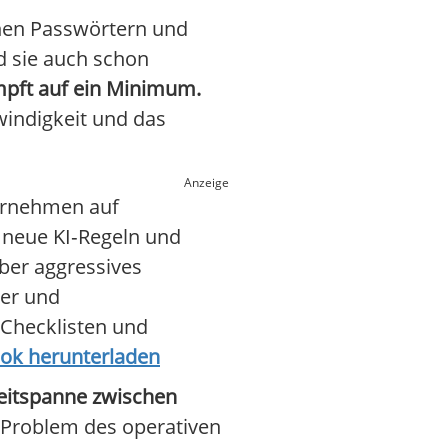
chen Passwörtern und
d sie auch schon
mpft auf ein Minimum.
indigkeit und das
Anzeige
ternehmen auf
, neue KI‑Regeln und
ber aggressives
rer und
 Checklisten und
ook herunterladen
Zeitspanne zwischen
“Problem des operativen