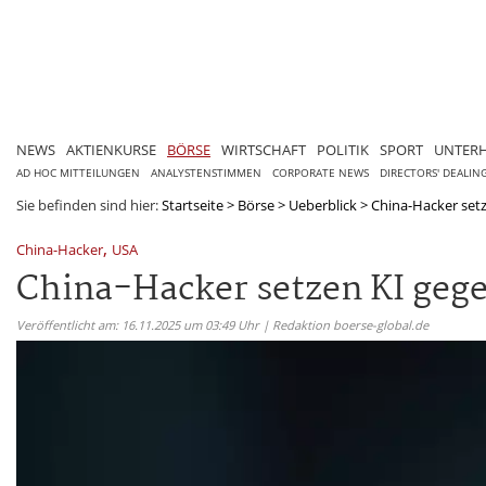
NEWS
AKTIENKURSE
BÖRSE
WIRTSCHAFT
POLITIK
SPORT
UNTER
AD HOC MITTEILUNGEN
ANALYSTENSTIMMEN
CORPORATE NEWS
DIRECTORS' DEALIN
Sie befinden sind hier:
Startseite
>
Börse
>
Ueberblick
>
China-Hacker setz
,
China-Hacker
USA
China-Hacker setzen KI geg
Veröffentlicht am: 16.11.2025 um 03:49 Uhr | Redaktion boerse-global.de