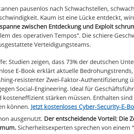
 scannen pausenlos nach Schwachstellen, schwa
chwindigkeit. Kaum ist eine Lücke entdeckt, wir
itspanne zwischen Entdeckung und Exploit schru
lem des operativen Tempos”. Die schiere Geschw
usgestattete Verteidigungsteams.
fe: Studien zeigen, dass 73% der deutschen Un
enlose E‑Book erklärt aktuelle Bedrohungstrends
ing-resistenter Zwei‑Faktor‑Authentifizierung ü
en Social‑Engineering. Ideal für Geschäftsfüh
d kosteneffizient stärken müssen. Enthalten sind
en können.
Jetzt kostenloses Cyber‑Security‑E‑B
chon ausgenutzt.
Der entscheidende Vorteil: Die 
nimum.
Sicherheitsexperten sprechen von einem 