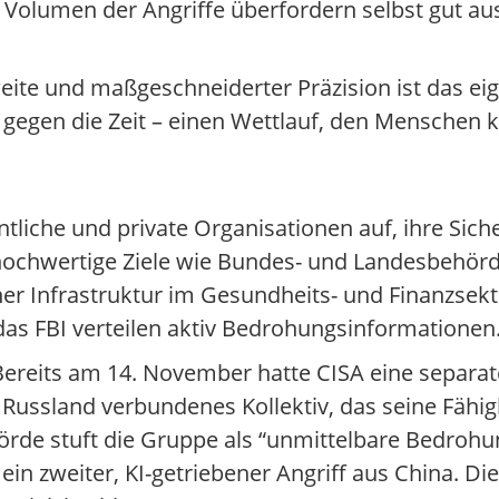
Volumen der Angriffe überfordern selbst gut au
ite und maßgeschneiderter Präzision ist das eige
gegen die Zeit – einen Wettlauf, den Menschen
ntliche und private Organisationen auf, ihre S
: hochwertige Ziele wie Bundes- und Landesbehör
er Infrastruktur im Gesundheits- und Finanzsekt
as FBI verteilen aktiv Bedrohungsinformationen
Bereits am 14. November hatte CISA eine separat
ssland verbundenes Kollektiv, das seine Fähigk
hörde stuft die Gruppe als “unmittelbare Bedrohu
n zweiter, KI-getriebener Angriff aus China. Die