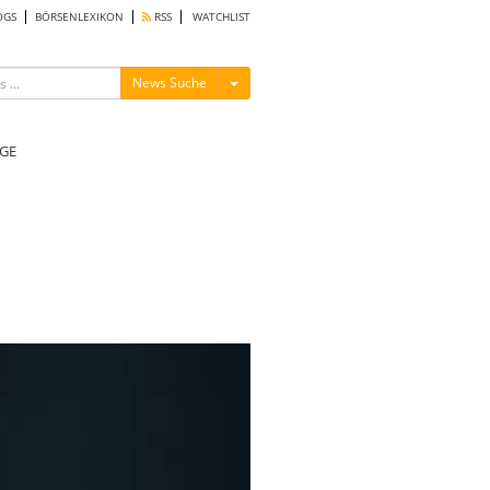
OGS
BÖRSENLEXIKON
RSS
WATCHLIST
Menü ein-/ausblenden
News Suche
GE