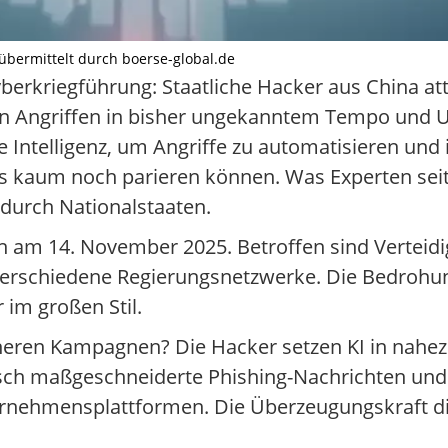
t übermittelt durch boerse-global.de
berkriegführung: Staatliche Hacker aus China at
n Angriffen in bisher ungekanntem Tempo und U
ntelligenz, um Angriffe zu automatisieren und 
 kaum noch parieren können. Was Experten seit 
 durch Nationalstaaten.
n am 14. November 2025. Betroffen sind Vertei
 verschiedene Regierungsnetzwerke. Die Bedrohun
r im großen Stil.
üheren Kampagnen? Die Hacker setzen KI in nahez
isch maßgeschneiderte Phishing-Nachrichten und 
ternehmensplattformen. Die Überzeugungskraft di