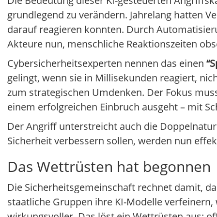
Die Bedeutung dieser KI-gesteuerten Angriffsk
grundlegend zu verändern. Jahrelang hatten Ve
darauf reagieren konnten. Durch Automatisieru
Akteure nun, menschliche Reaktionszeiten obs
Cybersicherheitsexperten nennen das einen
“S
gelingt, wenn sie in Millisekunden reagiert, n
zum strategischen Umdenken. Der Fokus muss si
einem erfolgreichen Einbruch ausgeht – mit Sc
Der Angriff unterstreicht auch die Doppelnatur
Sicherheit verbessern sollen, werden nun effekt
Das Wettrüsten hat begonnen
Die Sicherheitsgemeinschaft rechnet damit, da
staatliche Gruppen ihre KI-Modelle verfeinern
wirkungsvoller. Das löst ein Wettrüsten aus: of