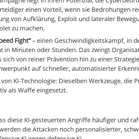
ampagne liegt in ihrem Potenzial, die Cyberbed
rteidiger einen Vorteil, wenn sie Bedrohungen re
ng von Aufklärung, Exploit und lateraler Bewegu
olet zu machen.
peed Fight”
– einen Geschwindigkeitskampf, in d
icht in Minuten oder Stunden. Das zwingt Organi
ch von reiner Prävention hin zu einer Strategie
hwerpunkt auf schneller, automatisierter Erken
 von KI-Technologie: Dieselben Werkzeuge, die P
iv als Waffe eingesetzt.
ss diese KI-gesteuerten Angriffe häufiger und ra
, werden die Attacken noch personalisierter, sch
fensive KI gegen defensive KI.