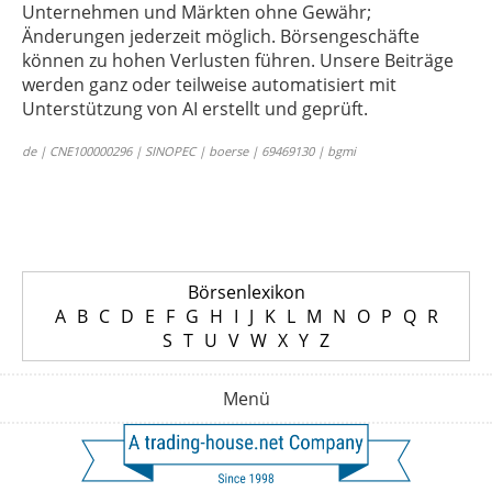
Unternehmen und Märkten ohne Gewähr;
Änderungen jederzeit möglich. Börsengeschäfte
können zu hohen Verlusten führen. Unsere Beiträge
werden ganz oder teilweise automatisiert mit
Unterstützung von AI erstellt und geprüft.
de | CNE100000296 | SINOPEC | boerse | 69469130 | bgmi
Börsenlexikon
A
B
C
D
E
F
G
H
I
J
K
L
M
N
O
P
Q
R
S
T
U
V
W
X
Y
Z
Menü