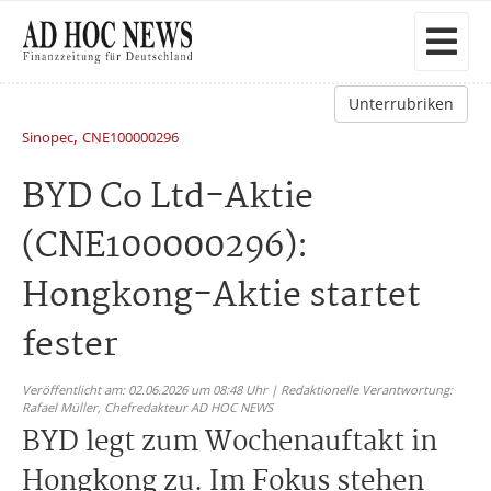
Unterrubriken
,
Sinopec
CNE100000296
BYD Co Ltd-Aktie
(CNE100000296):
Hongkong-Aktie startet
fester
Veröffentlicht am: 02.06.2026 um 08:48 Uhr | Redaktionelle Verantwortung:
Rafael Müller,
Chefredakteur AD HOC NEWS
BYD legt zum Wochenauftakt in
Hongkong zu. Im Fokus stehen