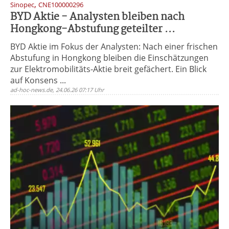
,
Sinopec
CNE100000296
BYD Aktie - Analysten bleiben nach
Hongkong-Abstufung geteilter ...
BYD Aktie im Fokus der Analysten: Nach einer frischen
Abstufung in Hongkong bleiben die Einschätzungen
zur Elektromobilitäts-Aktie breit gefächert. Ein Blick
auf Konsens ...
ad-hoc-news.de, 24.06.26 07:17 Uhr