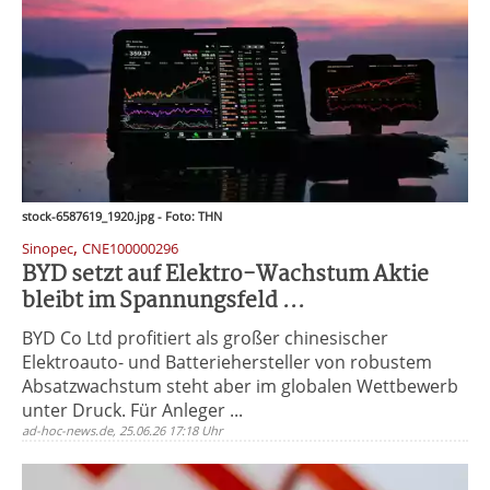
stock-6587619_1920.jpg - Foto: THN
,
Sinopec
CNE100000296
BYD setzt auf Elektro-Wachstum Aktie
bleibt im Spannungsfeld ...
BYD Co Ltd profitiert als großer chinesischer
Elektroauto- und Batteriehersteller von robustem
Absatzwachstum steht aber im globalen Wettbewerb
unter Druck. Für Anleger ...
ad-hoc-news.de, 25.06.26 17:18 Uhr