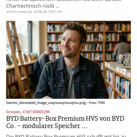
Charttechnisch rückt ...
ad-hoc-news.de, 24.06.26 13:07 Uhr
Gemini_Generated_Image_uxqntuxqntuxqntu.png - Foto: THN
,
Sinopec
CNE100000296
BYD Battery-Box Premium HVS von BYD
Co. - modularer Speicher ...
Die BYD Battery-Box Premium HVS schafft mit bis zu