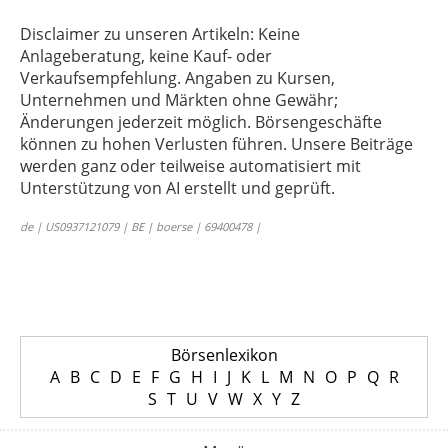
Disclaimer zu unseren Artikeln: Keine
Anlageberatung, keine Kauf- oder
Verkaufsempfehlung. Angaben zu Kursen,
Unternehmen und Märkten ohne Gewähr;
Änderungen jederzeit möglich. Börsengeschäfte
können zu hohen Verlusten führen. Unsere Beiträge
werden ganz oder teilweise automatisiert mit
Unterstützung von AI erstellt und geprüft.
de | US0937121079 | BE | boerse | 69400478 |
Börsenlexikon
A
B
C
D
E
F
G
H
I
J
K
L
M
N
O
P
Q
R
S
T
U
V
W
X
Y
Z