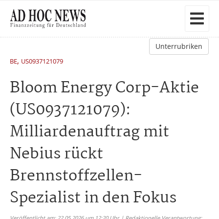
Unterrubriken
,
BE
US0937121079
Bloom Energy Corp-Aktie
(US0937121079):
Milliardenauftrag mit
Nebius rückt
Brennstoffzellen-
Spezialist in den Fokus
Veröffentlicht am: 22.05.2026 um 12:20 Uhr | Redaktionelle Verantwortung: