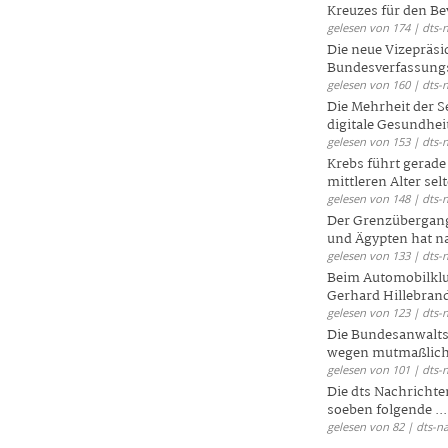
Kreuzes für den Be
gelesen von 174 | dts-
Die neue Vizepräsi
Bundesverfassungs
gelesen von 160 | dts-
Die Mehrheit der S
digitale Gesundhei
gelesen von 153 | dts-
Krebs führt gerad
mittleren Alter selt
gelesen von 148 | dts-
Der Grenzübergang
und Ägypten hat na
gelesen von 133 | dts-
Beim Automobilklu
Gerhard Hillebrand
gelesen von 123 | dts-
Die Bundesanwalts
wegen mutmaßliche
gelesen von 101 | dts-
Die dts Nachrichten
soeben folgende ...
gelesen von 82 | dts-n