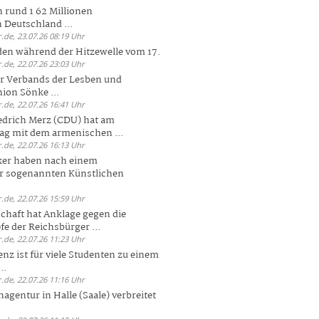
 rund 1 62 Millionen
n Deutschland ...
.de, 23.07.26 08:19 Uhr
den während der Hitzewelle vom 17.
.de, 22.07.26 23:03 Uhr
er Verbands der Lesben und
ion Sönke ...
.de, 22.07.26 16:41 Uhr
edrich Merz (CDU) hat am
g mit dem armenischen ...
.de, 22.07.26 16:13 Uhr
ker haben nach einem
er sogenannten Künstlichen
.de, 22.07.26 15:59 Uhr
chaft hat Anklage gegen die
 der Reichsbürger ...
.de, 22.07.26 11:23 Uhr
enz ist für viele Studenten zu einem
..
.de, 22.07.26 11:16 Uhr
agentur in Halle (Saale) verbreitet