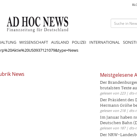
BL
HALTUNG
WISSENSCHAFT
AUSLAND
POLIZEI
INTERNATIONAL
SONSTI
rp%20Aktie%20US0937121079&type=News
ubrik News
Meistgelesene A
Der Brandenburger 
brutalsten Texte aus
gelesen von 223 | dts-
Der Präsident des
Hermann Gröhe bek
gelesen von 218 | dts-
Im Januar haben nu
Deutschen Bahn (DB
gelesen von 187 | dts-
Der NRW-Landesbe