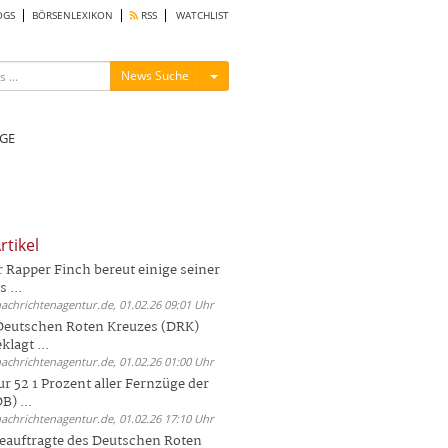
OGS
BÖRSENLEXIKON
RSS
WATCHLIST
Menü ein-/ausblenden
News Suche
GE
rtikel
Rapper Finch bereut einige seiner
 ...
nachrichtenagentur.de, 01.02.26 09:01 Uhr
 Deutschen Roten Kreuzes (DRK)
lagt ...
nachrichtenagentur.de, 01.02.26 01:00 Uhr
r 52 1 Prozent aller Fernzüge der
) ...
nachrichtenagentur.de, 01.02.26 17:10 Uhr
auftragte des Deutschen Roten