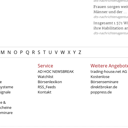
dts-nachrichtenagentur
Frauen sorgen weite
Männer und der ...
dts-nachrichtenagentur
Insgesamt 1.571 Wi
ihre Habilitation an
dts-nachrichtenagentur
M
N
O
P
Q
R
S
T
U
V
W
X
Y
Z
Service
Weitere Angebot
AD HOC NEWSBREAK
trading-house.net AG
Watchlist
Kostenlose
e
Börsenlexikon
Börsenseminare
systeme
RSS_Feeds
direktbroker.de
ignale
Kontakt
poppress.de
te &
scheine
eminare