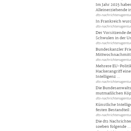
Im Jahr 2025 haben
Alleinerziehende i
dts-nachrichtenagentur
In Frankreich wur
dts-nachrichtenagentur
Der Vorsitzende d
Schwulen in der Un
dts-nachrichtenagentur
Bundeskanzler Fri
Mittwochnachmitta
dts-nachrichtenagentur
Mehrere EU-Politi
Hackerangriff ein
Intelligenz ...
dts-nachrichtenagentur
Die Bundesanwalts
mutmaßlichen Köpfe
dts-nachrichtenagentur
Künstliche Intellig
festen Bestandteil .
dts-nachrichtenagentur
Die dts Nachrichten
soeben folgende ...