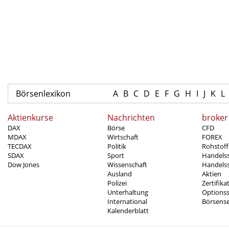
Börsenlexikon
A
B
C
D
E
F
G
H
I
J
K
L
Aktienkurse
Nachrichten
broker
DAX
Börse
CFD
MDAX
Wirtschaft
FOREX
TECDAX
Politik
Rohstoff
SDAX
Sport
Handels
Dow Jones
Wissenschaft
Handelss
Ausland
Aktien
Polizei
Zertifika
Unterhaltung
Options
International
Börsens
Kalenderblatt