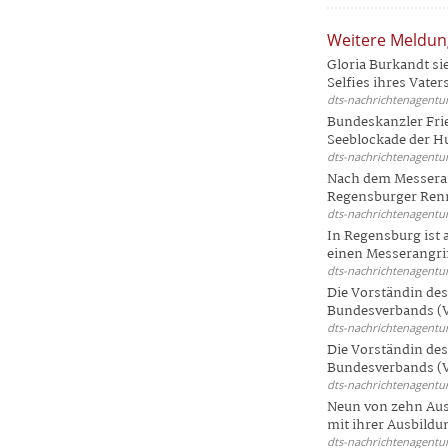
Weitere Meldu
Gloria Burkandt si
Selfies ihres Vaters 
dts-nachrichtenagentur
Bundeskanzler Frie
Seeblockade der Hut
dts-nachrichtenagentur
Nach dem Messeran
Regensburger Renn
dts-nachrichtenagentur
In Regensburg ist
einen Messerangriff
dts-nachrichtenagentur
Die Vorständin de
Bundesverbands (V
dts-nachrichtenagentur
Die Vorständin de
Bundesverbands (V
dts-nachrichtenagentur
Neun von zehn Aus
mit ihrer Ausbildun
dts-nachrichtenagentur