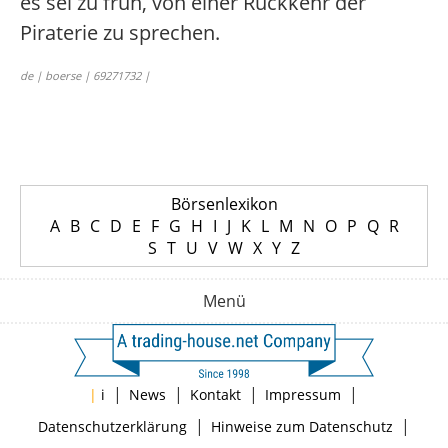
es sei zu früh, von einer Rückkehr der
Piraterie zu sprechen.
de | boerse | 69271732 |
Börsenlexikon
A
B
C
D
E
F
G
H
I
J
K
L
M
N
O
P
Q
R
S
T
U
V
W
X
Y
Z
Menü
|
|
|
|
|
i
News
Kontakt
Impressum
|
|
Datenschutzerklärung
Hinweise zum Datenschutz