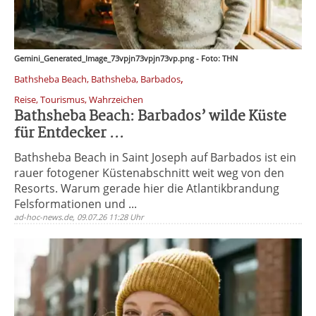
Gemini_Generated_Image_73vpjn73vpjn73vp.png - Foto: THN
,
Bathsheba Beach, Bathsheba, Barbados
Reise, Tourismus, Wahrzeichen
Bathsheba Beach: Barbados’ wilde Küste
für Entdecker ...
Bathsheba Beach in Saint Joseph auf Barbados ist ein
rauer fotogener Küstenabschnitt weit weg von den
Resorts. Warum gerade hier die Atlantikbrandung
Felsformationen und ...
ad-hoc-news.de, 09.07.26 11:28 Uhr