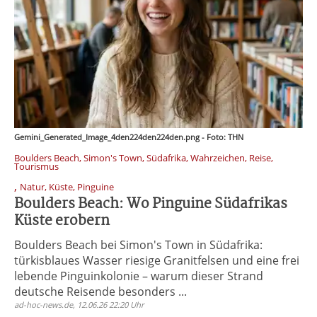
Gemini_Generated_Image_4den224den224den.png - Foto: THN
Boulders Beach, Simon's Town, Südafrika, Wahrzeichen, Reise,
Tourismus
,
Natur, Küste, Pinguine
Boulders Beach: Wo Pinguine Südafrikas
Küste erobern
Boulders Beach bei Simon's Town in Südafrika:
türkisblaues Wasser riesige Granitfelsen und eine frei
lebende Pinguinkolonie – warum dieser Strand
deutsche Reisende besonders ...
ad-hoc-news.de, 12.06.26 22:20 Uhr