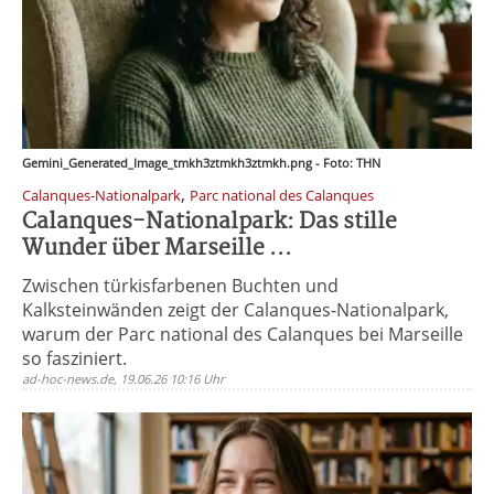
Gemini_Generated_Image_tmkh3ztmkh3ztmkh.png - Foto: THN
,
Calanques-Nationalpark
Parc national des Calanques
Calanques-Nationalpark: Das stille
Wunder über Marseille ...
Zwischen türkisfarbenen Buchten und
Kalksteinwänden zeigt der Calanques-Nationalpark,
warum der Parc national des Calanques bei Marseille
so fasziniert.
ad-hoc-news.de, 19.06.26 10:16 Uhr