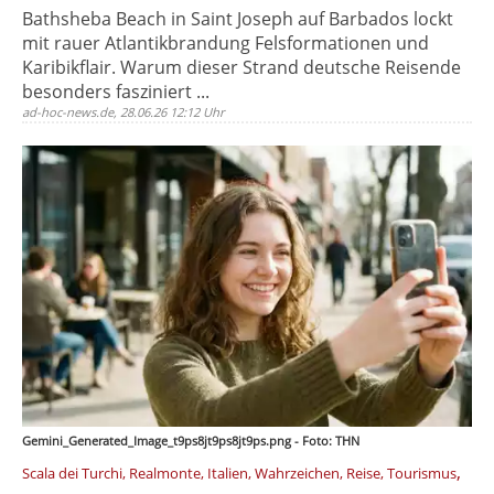
Bathsheba Beach in Saint Joseph auf Barbados lockt
mit rauer Atlantikbrandung Felsformationen und
Karibikflair. Warum dieser Strand deutsche Reisende
besonders fasziniert ...
ad-hoc-news.de, 28.06.26 12:12 Uhr
Gemini_Generated_Image_t9ps8jt9ps8jt9ps.png - Foto: THN
,
Scala dei Turchi, Realmonte, Italien, Wahrzeichen, Reise, Tourismus