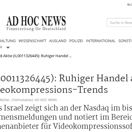
BL
HALTUNG
WISSENSCHAFT
AUSLAND
POLIZEI
INTERNATIONAL
SONSTI
GS
-Aktie (IL0011326445): Ruhiger Handel ...
0011326445): Ruhiger Handel 
deokompressions-Trends
 Müller,
Chefredakteur AD HOC NEWS
Israel zeigt sich an der Nasdaq im bi
ensmeldungen und notiert im Bereic
henanbieter für Videokompressionsso