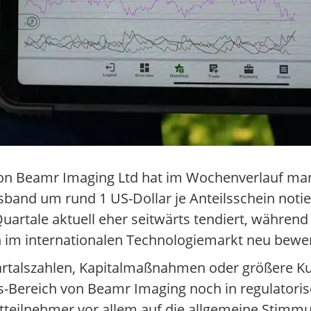
 von Beamr Imaging Ltd hat im Wochenverlauf ma
nd um rund 1 US-Dollar je Anteilsschein notie
tale aktuell eher seitwärts tendiert, während 
n im internationalen Technologiemarkt neu bewe
rtalszahlen, Kapitalmaßnahmen oder größere 
s-Bereich von Beamr Imaging noch in regulatoris
ktteilnehmer vor allem auf die allgemeine Stimmu