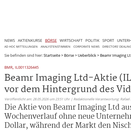
NEWS
AKTIENKURSE
BÖRSE
WIRTSCHAFT
POLITIK
SPORT
UNTER
AD HOC MITTEILUNGEN
ANALYSTENSTIMMEN
CORPORATE NEWS
DIRECTORS' DEALIN
Sie befinden sind hier:
Startseite
>
Börse
>
Ueberblick
>
Beamr Imaging Ltd
,
BMR
IL0011326445
Beamr Imaging Ltd-Aktie (IL
vor dem Hintergrund des Vi
Veröffentlicht am: 28.05.2026 um 23:51 Uhr | Redaktionelle Verantwortung: Rafael
Die Aktie von Beamr Imaging Ltd aus 
Wochenverlauf ohne neue Unternehm
Dollar, während der Markt den Nisc