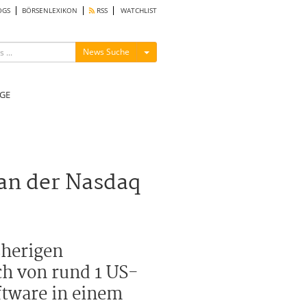
OGS
BÖRSENLEXIKON
RSS
WATCHLIST
Menü ein-/ausblenden
News Suche
GE
an der Nasdaq
sherigen
h von rund 1 US-
ftware in einem