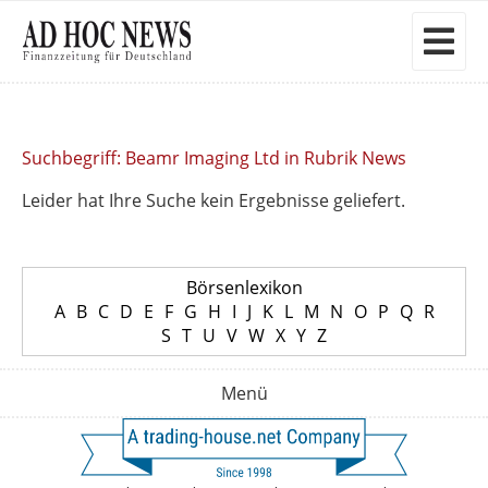
Suchbegriff: Beamr Imaging Ltd in Rubrik News
Leider hat Ihre Suche kein Ergebnisse geliefert.
Börsenlexikon
A
B
C
D
E
F
G
H
I
J
K
L
M
N
O
P
Q
R
S
T
U
V
W
X
Y
Z
Menü