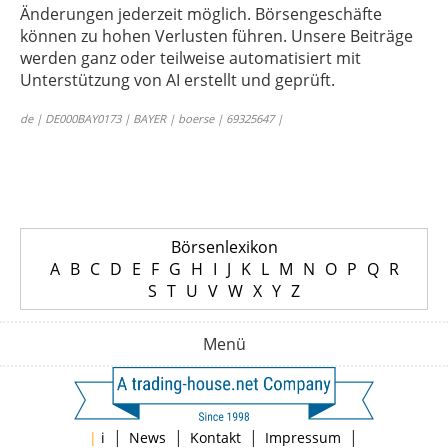
Änderungen jederzeit möglich. Börsengeschäfte
können zu hohen Verlusten führen. Unsere Beiträge
werden ganz oder teilweise automatisiert mit
Unterstützung von AI erstellt und geprüft.
de | DE000BAY0173 | BAYER | boerse | 69325647 |
Börsenlexikon
A
B
C
D
E
F
G
H
I
J
K
L
M
N
O
P
Q
R
S
T
U
V
W
X
Y
Z
Menü
|
|
|
|
|
i
News
Kontakt
Impressum