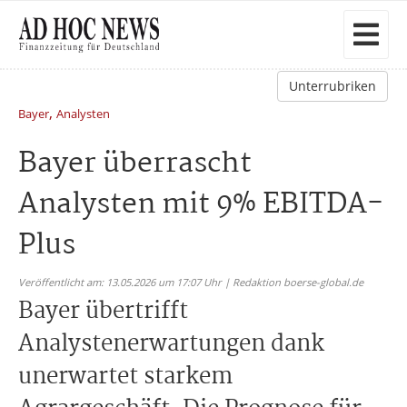
Unterrubriken
,
Bayer
Analysten
Bayer überrascht
Analysten mit 9% EBITDA-
Plus
Veröffentlicht am: 13.05.2026 um 17:07 Uhr | Redaktion boerse-global.de
Bayer übertrifft
Analystenerwartungen dank
unerwartet starkem