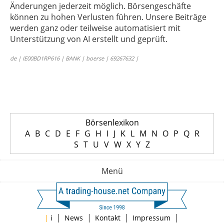
Änderungen jederzeit möglich. Börsengeschäfte
können zu hohen Verlusten führen. Unsere Beiträge
werden ganz oder teilweise automatisiert mit
Unterstützung von AI erstellt und geprüft.
de | IE00BD1RP616 | BANK | boerse | 69267632 |
Börsenlexikon
A
B
C
D
E
F
G
H
I
J
K
L
M
N
O
P
Q
R
S
T
U
V
W
X
Y
Z
Menü
|
|
|
|
|
i
News
Kontakt
Impressum