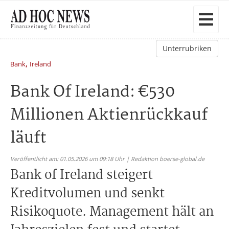
Unterrubriken
,
Bank
Ireland
Bank Of Ireland: €530
Millionen Aktienrückkauf
läuft
Veröffentlicht am: 01.05.2026 um 09:18 Uhr | Redaktion boerse-global.de
Bank of Ireland steigert
Kreditvolumen und senkt
Risikoquote. Management hält an