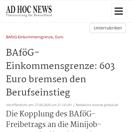
Unterrubriken
,
BAföG-Einkommensgrenze
Euro
BAföG-
Einkommensgrenze: 603
Euro bremsen den
Berufseinstieg
Veröffentlicht am: 27.04.2026 um 21:14 Uhr | Redaktion boerse-global.de
Die Kopplung des BAföG-
Freibetrags an die Minijob-