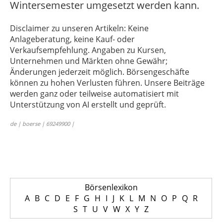
Wintersemester umgesetzt werden kann.
Disclaimer zu unseren Artikeln: Keine
Anlageberatung, keine Kauf- oder
Verkaufsempfehlung. Angaben zu Kursen,
Unternehmen und Märkten ohne Gewähr;
Änderungen jederzeit möglich. Börsengeschäfte
können zu hohen Verlusten führen. Unsere Beiträge
werden ganz oder teilweise automatisiert mit
Unterstützung von AI erstellt und geprüft.
de | boerse | 69249900 |
Börsenlexikon
A
B
C
D
E
F
G
H
I
J
K
L
M
N
O
P
Q
R
S
T
U
V
W
X
Y
Z