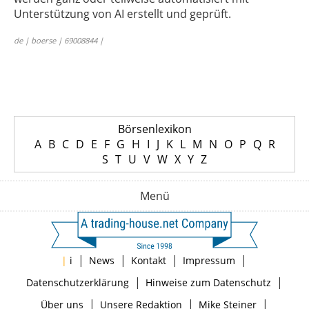
Unterstützung von AI erstellt und geprüft.
de | boerse | 69008844 |
Börsenlexikon
A
B
C
D
E
F
G
H
I
J
K
L
M
N
O
P
Q
R
S
T
U
V
W
X
Y
Z
Menü
|
|
|
|
|
i
News
Kontakt
Impressum
|
|
Datenschutzerklärung
Hinweise zum Datenschutz
|
|
|
Über uns
Unsere Redaktion
Mike Steiner