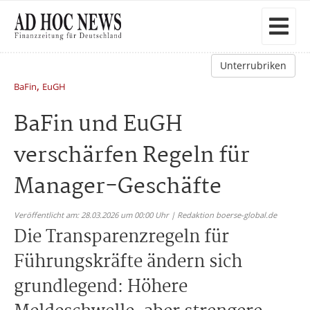
Unterrubriken
,
BaFin
EuGH
BaFin und EuGH
verschärfen Regeln für
Manager-Geschäfte
Veröffentlicht am: 28.03.2026 um 00:00 Uhr | Redaktion boerse-global.de
Die Transparenzregeln für
Führungskräfte ändern sich
grundlegend: Höhere