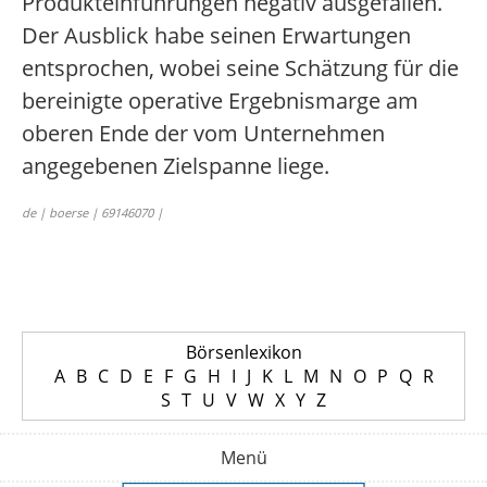
Produkteinführungen negativ ausgefallen.
Der Ausblick habe seinen Erwartungen
entsprochen, wobei seine Schätzung für die
bereinigte operative Ergebnismarge am
oberen Ende der vom Unternehmen
angegebenen Zielspanne liege.
de | boerse | 69146070 |
Börsenlexikon
A
B
C
D
E
F
G
H
I
J
K
L
M
N
O
P
Q
R
S
T
U
V
W
X
Y
Z
Menü