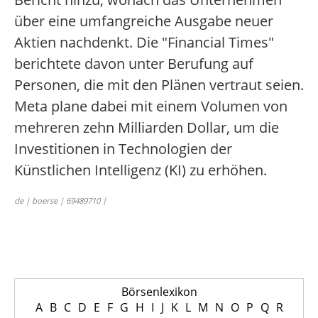
über eine umfangreiche Ausgabe neuer
Aktien nachdenkt. Die "Financial Times"
berichtete davon unter Berufung auf
Personen, die mit den Plänen vertraut seien.
Meta plane dabei mit einem Volumen von
mehreren zehn Milliarden Dollar, um die
Investitionen in Technologien der
Künstlichen Intelligenz (KI) zu erhöhen.
de | boerse | 69489710 |
Börsenlexikon
A
B
C
D
E
F
G
H
I
J
K
L
M
N
O
P
Q
R