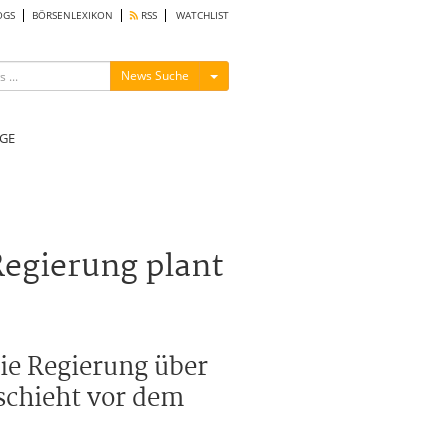
OGS
BÖRSENLEXIKON
RSS
WATCHLIST
Menü ein-/ausblenden
News Suche
GE
Regierung plant
ie Regierung über
eschieht vor dem