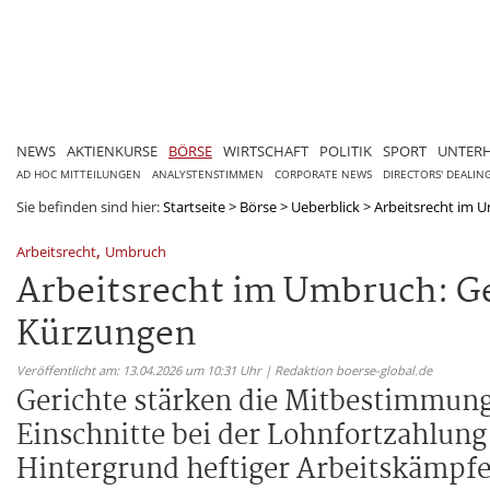
NEWS
AKTIENKURSE
BÖRSE
WIRTSCHAFT
POLITIK
SPORT
UNTER
AD HOC MITTEILUNGEN
ANALYSTENSTIMMEN
CORPORATE NEWS
DIRECTORS' DEALIN
Sie befinden sind hier:
Startseite
>
Börse
>
Ueberblick
>
Arbeitsrecht im U
,
Arbeitsrecht
Umbruch
Arbeitsrecht im Umbruch: Ge
Kürzungen
Veröffentlicht am: 13.04.2026 um 10:31 Uhr | Redaktion boerse-global.de
Gerichte stärken die Mitbestimmung
Einschnitte bei der Lohnfortzahlung
Hintergrund heftiger Arbeitskämpfe