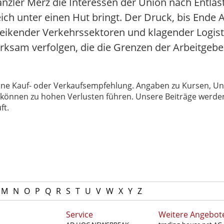
ler Merz die Interessen der Union nach Entlast
h unter einen Hut bringt. Der Druck, bis Ende A
reikender Verkehrssektoren und klagender Logist
rksam verfolgen, die die Grenzen der Arbeitgebe
 keine Kauf- oder Verkaufsempfehlung. Angaben zu Kursen,
können zu hohen Verlusten führen. Unsere Beiträge werden
ft.
M
N
O
P
Q
R
S
T
U
V
W
X
Y
Z
Service
Weitere Angebot