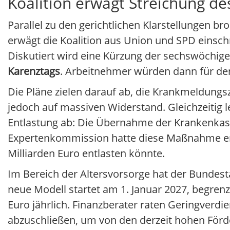
Koalition erwägt Streichung de
Parallel zu den gerichtlichen Klarstellungen b
erwägt die Koalition aus Union und SPD eins
Diskutiert wird eine Kürzung der sechswöchig
Karenztags
. Arbeitnehmer würden dann für den
Die Pläne zielen darauf ab, die Krankmeldungs
jedoch auf massiven Widerstand. Gleichzeitig 
Entlastung ab: Die Übernahme der Krankenkas
Expertenkommission hatte diese Maßnahme emp
Milliarden Euro entlasten könnte.
Im Bereich der Altersvorsorge hat der Bundes
neue Modell startet am 1. Januar 2027, begrenz
Euro jährlich. Finanzberater raten Geringverd
abzuschließen, um von den derzeit hohen Förde