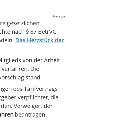
Anzeige
re gesetzlichen
echte nach § 87 BetrVG
ndeln.
Das Herzstück der
Mitglieds von der Arbeit
lverfahren. Die
lvorschlag stand.
gen des Tarifvertrags
geber verpflichtet, die
rden. Verweigert der
ahren
beantragen.