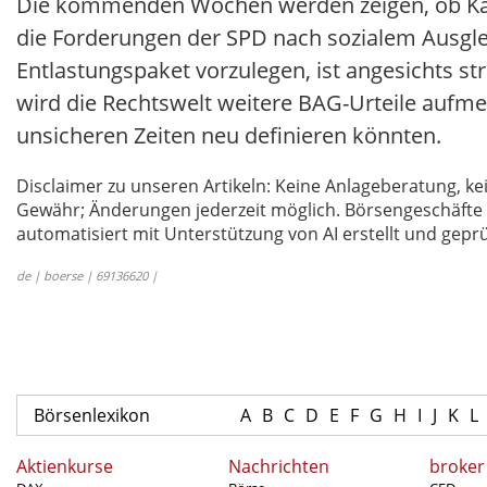
Die kommenden Wochen werden zeigen, ob Kanz
die Forderungen der SPD nach sozialem Ausgleic
Entlastungspaket vorzulegen, ist angesichts st
wird die Rechtswelt weitere BAG-Urteile aufme
unsicheren Zeiten neu definieren könnten.
Disclaimer zu unseren Artikeln: Keine Anlageberatung,
Gewähr; Änderungen jederzeit möglich. Börsengeschäfte 
automatisiert mit Unterstützung von AI erstellt und geprü
de | boerse | 69136620 |
Börsenlexikon
A
B
C
D
E
F
G
H
I
J
K
L
Aktienkurse
Nachrichten
broker