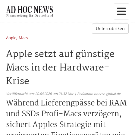
Unterrubriken
,
Apple
Macs
Apple setzt auf günstige
Macs in der Hardware-
Krise
Veröffentlicht am: 20.04.2026 um 21:32 Uhr | Redaktion boerse-global.de
Während Lieferengpässe bei RAM
und SSDs Profi-Macs verzögern,
sichert Apples Strategie mit