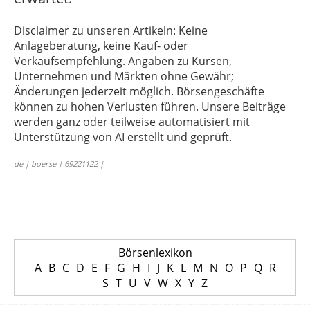
Disclaimer zu unseren Artikeln: Keine
Anlageberatung, keine Kauf- oder
Verkaufsempfehlung. Angaben zu Kursen,
Unternehmen und Märkten ohne Gewähr;
Änderungen jederzeit möglich. Börsengeschäfte
können zu hohen Verlusten führen. Unsere Beiträge
werden ganz oder teilweise automatisiert mit
Unterstützung von AI erstellt und geprüft.
de | boerse | 69221122 |
Börsenlexikon
A
B
C
D
E
F
G
H
I
J
K
L
M
N
O
P
Q
R
S
T
U
V
W
X
Y
Z