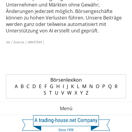
Unternehmen und Märkten ohne Gewähr;
Änderungen jederzeit möglich. Börsengeschäfte
können zu hohen Verlusten führen. Unsere Beiträge
werden ganz oder teilweise automatisiert mit
Unterstützung von AI erstellt und geprüft.
de | boerse | 68647549 |
Börsenlexikon
A
B
C
D
E
F
G
H
I
J
K
L
M
N
O
P
Q
R
S
T
U
V
W
X
Y
Z
Menü