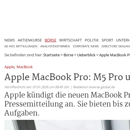
NEWS
AKTIENKURSE
BÖRSE
WIRTSCHAFT
POLITIK
SPORT
UNTER
AD HOC MITTEILUNGEN
ANALYSTENSTIMMEN
CORPORATE NEWS
DIRECTORS' DEALIN
Sie befinden sind hier:
Startseite
>
Börse
>
Ueberblick
>
Apple MacBook Pro
,
Apple
MacBook
Apple MacBook Pro: M5 Pro u
Veröffentlicht am: 07.01.2026 um 08:45 Uhr | Redaktion boerse-global.de
Apple kündigt die neuen MacBook P
Pressemitteilung an. Sie bieten bis 
Aufgaben.