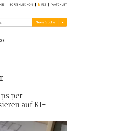
OGS
BÖRSENLEXIKON
RSS
WATCHLIST
Menü ein-/ausblenden
News Suche
GE
r
ips per
sieren auf KI-