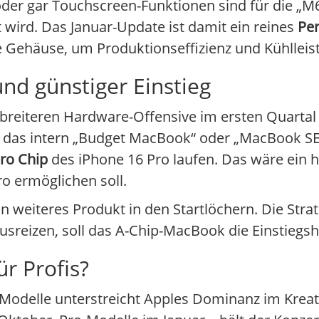
er gar Touchscreen-Funktionen sind für die „M
 wird. Das Januar-Update ist damit ein reines
Pe
e Gehäuse, um Produktionseffizienz und Kühlleis
nd günstiger Einstieg
 breiteren Hardware-Offensive im ersten Quartal 2
r, das intern „Budget MacBook“ oder „MacBook SE
ro Chip
des iPhone 16 Pro laufen. Das wäre ein hi
o ermöglichen soll.
weiteres Produkt in den Startlöchern. Die Strat
usreizen, soll das A-Chip-MacBook die Einstiegs
ür Profis?
Modelle unterstreicht Apples Dominanz im Kreat