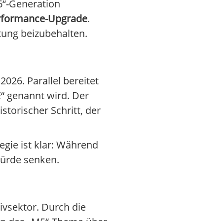
6“-Generation
rformance-Upgrade
.
tung beizubehalten.
026. Parallel bereitet
“ genannt wird. Der
storischer Schritt, der
egie ist klar: Während
hürde senken.
ivsektor. Durch die