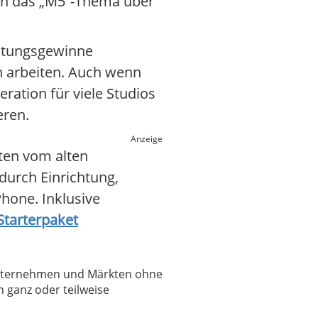
ern das „M5“-Thema über
eistungsgewinne
en arbeiten. Auch wenn
ation für viele Studios
eren.
Anzeige
ten vom alten
 durch Einrichtung,
hone. Inklusive
 Starterpaket
 Unternehmen und Märkten ohne
 ganz oder teilweise