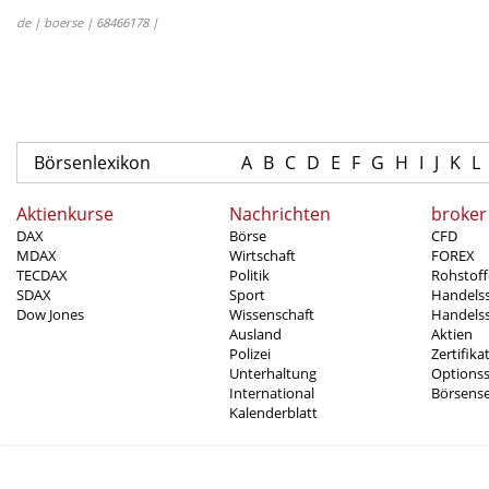
de | boerse | 68466178 |
Börsenlexikon
A
B
C
D
E
F
G
H
I
J
K
L
Aktienkurse
Nachrichten
broker
DAX
Börse
CFD
MDAX
Wirtschaft
FOREX
TECDAX
Politik
Rohstoff
SDAX
Sport
Handels
Dow Jones
Wissenschaft
Handelss
Ausland
Aktien
Polizei
Zertifika
Unterhaltung
Options
International
Börsens
Kalenderblatt