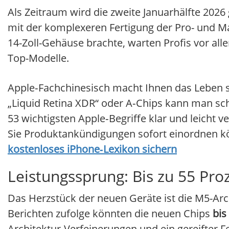
Als Zeitraum wird die zweite Januarhälfte 20
mit der komplexeren Fertigung der Pro- und M
14-Zoll-Gehäuse brachte, warten Profis vor al
Top-Modelle.
Apple‑Fachchinesisch macht Ihnen das Leben s
„Liquid Retina XDR“ oder A‑Chips kann man schn
53 wichtigsten Apple‑Begriffe klar und leicht 
Sie Produktankündigungen sofort einordnen k
kostenloses iPhone‑Lexikon sichern
Leistungssprung: Bis zu 55 Pr
Das Herzstück der neuen Geräte ist die M5-Arch
Berichten zufolge könnten die neuen Chips
bis
Architektur-Verfeinerungen und ein gereifter F