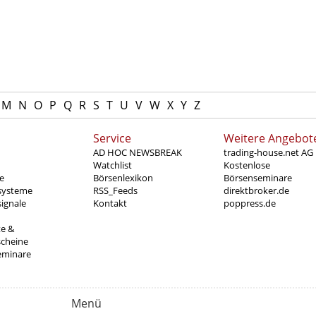
M
N
O
P
Q
R
S
T
U
V
W
X
Y
Z
Service
Weitere Angebot
AD HOC NEWSBREAK
trading-house.net AG
Watchlist
Kostenlose
e
Börsenlexikon
Börsenseminare
systeme
RSS_Feeds
direktbroker.de
ignale
Kontakt
poppress.de
te &
scheine
eminare
Menü