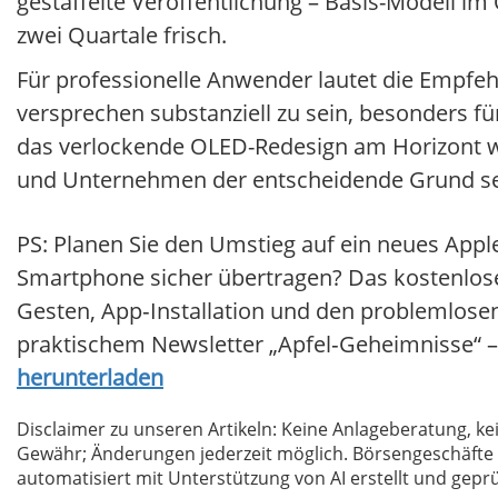
gestaffelte Veröffentlichung – Basis-Modell i
zwei Quartale frisch.
Für professionelle Anwender lautet die Empfehl
versprechen substanziell zu sein, besonders f
das verlockende OLED-Redesign am Horizont wa
und Unternehmen der entscheidende Grund sein
PS: Planen Sie den Umstieg auf ein neues App
Smartphone sicher übertragen? Das kostenlose i
Gesten, App‑Installation und den problemlose
praktischem Newsletter „Apfel‑Geheimnisse“ – 
herunterladen
Disclaimer zu unseren Artikeln: Keine Anlageberatung,
Gewähr; Änderungen jederzeit möglich. Börsengeschäfte 
automatisiert mit Unterstützung von AI erstellt und geprü