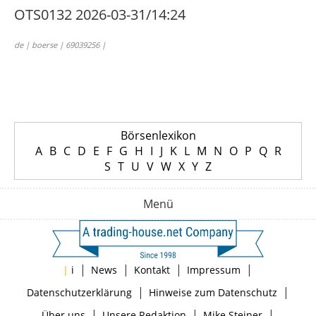
OTS0132 2026-03-31/14:24
de | boerse | 69039256 |
Börsenlexikon
A
B
C
D
E
F
G
H
I
J
K
L
M
N
O
P
Q
R
S
T
U
V
W
X
Y
Z
Menü
|
|
|
|
|
i
News
Kontakt
Impressum
|
|
Datenschutzerklärung
Hinweise zum Datenschutz
|
|
|
Über uns
Unsere Redaktion
Mike Steiner