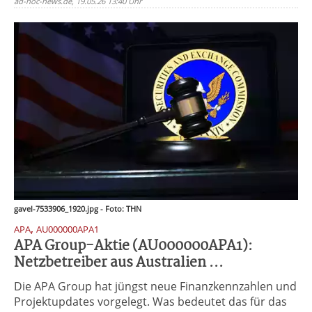
ad-hoc-news.de, 19.05.26 13:40 Uhr
gavel-7533906_1920.jpg - Foto: THN
,
APA
AU000000APA1
APA Group-Aktie (AU000000APA1):
Netzbetreiber aus Australien ...
Die APA Group hat jüngst neue Finanzkennzahlen und
Projektupdates vorgelegt. Was bedeutet das für das