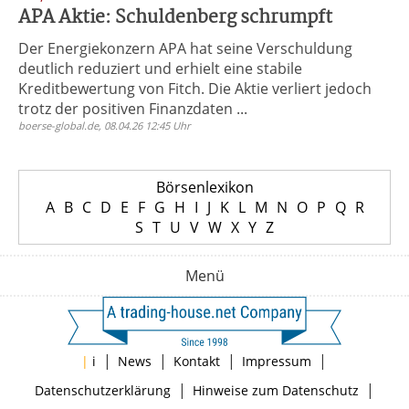
APA Aktie: Schuldenberg schrumpft
Der Energiekonzern APA hat seine Verschuldung
deutlich reduziert und erhielt eine stabile
Kreditbewertung von Fitch. Die Aktie verliert jedoch
trotz der positiven Finanzdaten ...
boerse-global.de, 08.04.26 12:45 Uhr
Börsenlexikon
A
B
C
D
E
F
G
H
I
J
K
L
M
N
O
P
Q
R
S
T
U
V
W
X
Y
Z
Menü
|
|
|
|
|
i
News
Kontakt
Impressum
|
|
Datenschutzerklärung
Hinweise zum Datenschutz