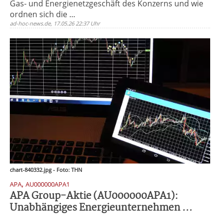
Gas- und Energienetzgeschäft des Konzerns und wie
ordnen sich die ...
ad-hoc-news.de, 17.05.26 22:37 Uhr
chart-840332.jpg - Foto: THN
,
APA
AU000000APA1
APA Group-Aktie (AU000000APA1):
Unabhängiges Energieunternehmen ...