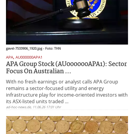
gavel-7533906_1920.jpg - Foto: THN
,
APA
AU000000APA1
APA Group Stock (AU000000APA1): Sector
Focus On Australian ...
With no fresh earnings or analyst calls APA Group
remains a sector-focused utility and energy
infrastructure play for income-oriented investors with
its ASX-listed units traded ...
ad-hoc-news.de, 11.06.26 17:01 Uhr