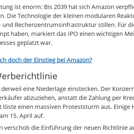
ung ist enorm: Bis 2039 hat sich Amazon verpflic
 Die Technologie der kleinen modularen Reakto
und Rechenzentrumsinfrastruktur stillen. Für di
pumpt haben, markiert das IPO einen wichtigen Me
sses geplatzt war.
ich doch der Einstieg bei
Amazon
?
erberichtlinie
rweil eine Niederlage einstecken. Der Konzern
käufer abzuziehen, anstatt die Zahlung per Kred
ät löste einen massiven Proteststurm aus. Einige 
m 15. April auf.
 verschob die Einführung der neuen Richtlinie a