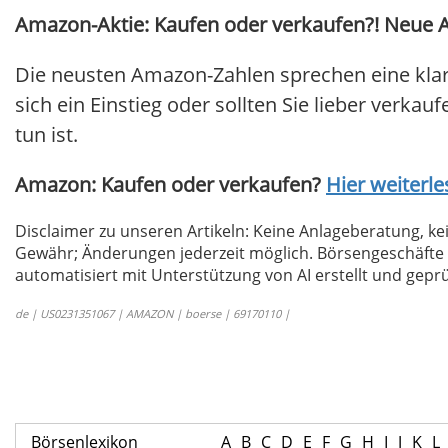
Amazon-Aktie: Kaufen oder verkaufen?! Neue Am
Die neusten Amazon-Zahlen sprechen eine kla
sich ein Einstieg oder sollten Sie lieber verkau
tun ist.
Amazon: Kaufen oder verkaufen?
Hier weiterle
Disclaimer zu unseren Artikeln: Keine Anlageberatung,
Gewähr; Änderungen jederzeit möglich. Börsengeschäfte 
automatisiert mit Unterstützung von AI erstellt und geprü
de | US0231351067 | AMAZON | boerse | 69170110 |
Börsenlexikon
A
B
C
D
E
F
G
H
I
J
K
L