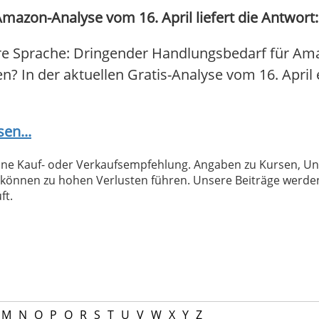
azon-Analyse vom 16. April liefert die Antwort:
re Sprache: Dringender Handlungsbedarf für Am
fen? In der aktuellen Gratis-Analyse vom 16. April 
sen...
 keine Kauf- oder Verkaufsempfehlung. Angaben zu Kursen,
können zu hohen Verlusten führen. Unsere Beiträge werden
ft.
M
N
O
P
Q
R
S
T
U
V
W
X
Y
Z