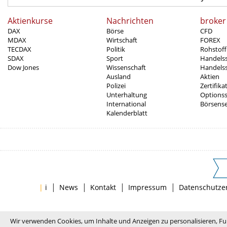
Aktienkurse
Nachrichten
broker
DAX
Börse
CFD
MDAX
Wirtschaft
FOREX
TECDAX
Politik
Rohstoff
SDAX
Sport
Handels
Dow Jones
Wissenschaft
Handelss
Ausland
Aktien
Polizei
Zertifika
Unterhaltung
Options
International
Börsens
Kalenderblatt
|
|
|
|
|
i
News
Kontakt
Impressum
Datenschutze
Wir verwenden Cookies, um Inhalte und Anzeigen zu personalisieren, Fu