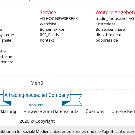
Service
Weitere Angebot
AD HOC NEWSBREAK
trading-house.net AG
Watchlist
Kostenlose
e
Börsenlexikon
Börsenseminare
systeme
RSS_Feeds
direktbroker.de
ignale
Kontakt
poppress.de
te &
scheine
eminare
Menü
|
|
|
rklärung
Hinweise zum Datenschutz
Über uns
Unsere Red
2026 © Copyright
nktionen für soziale Medien anbieten zu können und die Zugriffe auf unser