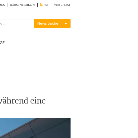
OGS
BÖRSENLEXIKON
RSS
WATCHLIST
Menü ein-/ausblenden
News Suche
GE
während eine