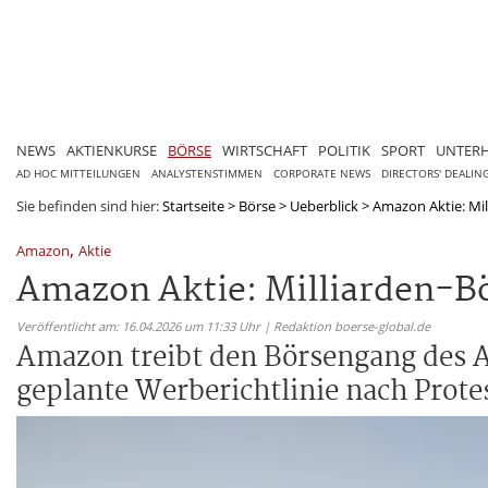
NEWS
AKTIENKURSE
BÖRSE
WIRTSCHAFT
POLITIK
SPORT
UNTER
AD HOC MITTEILUNGEN
ANALYSTENSTIMMEN
CORPORATE NEWS
DIRECTORS' DEALIN
Sie befinden sind hier:
Startseite
>
Börse
>
Ueberblick
>
Amazon Aktie: Mil
,
Amazon
Aktie
Amazon Aktie: Milliarden-Bö
Veröffentlicht am: 16.04.2026 um 11:33 Uhr | Redaktion boerse-global.de
Amazon treibt den Börsengang des 
geplante Werberichtlinie nach Prote