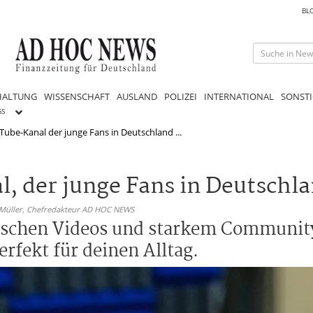
BL
HALTUNG
WISSENSCHAFT
AUSLAND
POLIZEI
INTERNATIONAL
SONSTI
GS
uTube-Kanal der junge Fans in Deutschland ...
, der junge Fans in Deutschla
 Müller,
Chefredakteur AD HOC NEWS
rischen Videos und starkem Communit
rfekt für deinen Alltag.