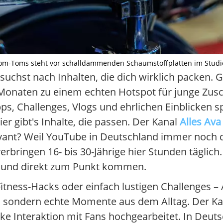
m-Toms steht vor schalldämmenden Schaumstoffplatten im Studio., I
 suchst nach Inhalten, die dich wirklich packen
en Monaten zu einem echten Hotspot für junge Zu
pps, Challenges, Vlogs und ehrlichen Einblicken s
er gibt's Inhalte, die passen. Der Kanal
Alles Ava
vant? Weil YouTube in Deutschland immer noch d
 verbringen 16- bis 30-Jährige hier Stunden täglich
nd und direkt zum Punkt kommen.
Fitness-Hacks oder einfach lustigen Challenges – A
, sondern echte Momente aus dem Alltag. Der Kana
ke Interaktion mit Fans hochgearbeitet. In Deut