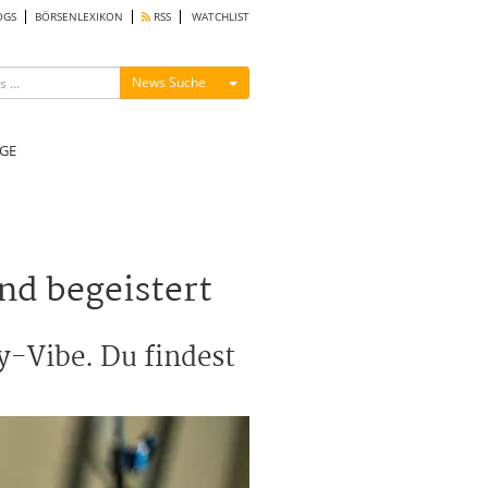
OGS
BÖRSENLEXIKON
RSS
WATCHLIST
Menü ein-/ausblenden
News Suche
GE
nd begeistert
y-Vibe. Du findest