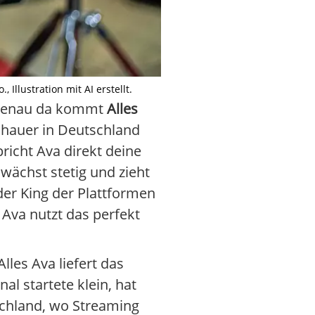
llustration mit AI erstellt.
. Genau da kommt
Alles
schauer in Deutschland
pricht Ava direkt deine
wächst stetig und zieht
er King der Plattformen
. Ava nutzt das perfekt
lles Ava liefert das
l startete klein, hat
schland, wo Streaming