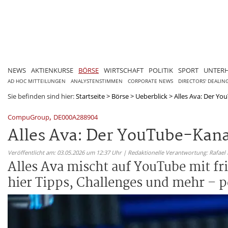
NEWS
AKTIENKURSE
BÖRSE
WIRTSCHAFT
POLITIK
SPORT
UNTER
AD HOC MITTEILUNGEN
ANALYSTENSTIMMEN
CORPORATE NEWS
DIRECTORS' DEALIN
Sie befinden sind hier:
Startseite
>
Börse
>
Ueberblick
>
Alles Ava: Der Yo
,
CompuGroup
DE000A288904
Alles Ava: Der YouTube-Kanal
Veröffentlicht am: 03.05.2026 um 12:37 Uhr | Redaktionelle Verantwortung: Rafael
Alles Ava mischt auf YouTube mit f
hier Tipps, Challenges und mehr – pe