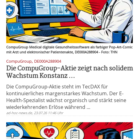
CompuGroup Medical digitale Gesundheitssoftware als farbiger Pop-Art-Comic
mit Arzt und elektronischer Patientenakte, DE000A288904 - Foto: THN
,
CompuGroup
DE000A288904
Die CompuGroup-Aktie zeigt nach solidem
Wachstum Konstanz ...
Die CompuGroup-Aktie steht im TecDAX für
kontinuierliches margenstarkes Wachstum. Der E-
Health-Spezialist wächst organisch und stärkt seine
wiederkehrenden Erlöse während ...
ad-hoc-news.de, 23.07.26 11:46 Uhr