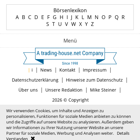
Börsenlexikon
A
B
C
D
E
F
G
H
I
J
K
L
M
N
O
P
Q
R
S
T
U
V
W
X
Y
Z
Menü
|
|
|
|
|
i
News
Kontakt
Impressum
|
|
Datenschutzerklärung
Hinweise zum Datenschutz
|
|
|
Über uns
Unsere Redaktion
Mike Steiner
2026 © Copyright
Wir verwenden Cookies, um Inhalte und Anzeigen zu
personalisieren, Funktionen für soziale Medien anbieten zu können
und die Zugriffe auf unsere Website zu analysieren. Außerdem geben
wir Informationen zu Ihrer Nutzung unserer Website an unsere
Partner für soziale Medien, Werbung und Analysen weiter.
Details
Verstanden