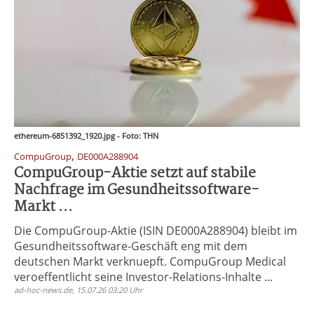
ethereum-6851392_1920.jpg - Foto: THN
,
CompuGroup
DE000A288904
CompuGroup-Aktie setzt auf stabile
Nachfrage im Gesundheitssoftware-
Markt ...
Die CompuGroup-Aktie (ISIN DE000A288904) bleibt im
Gesundheitssoftware-Geschäft eng mit dem
deutschen Markt verknuepft. CompuGroup Medical
veroeffentlicht seine Investor-Relations-Inhalte ...
ad-hoc-news.de, 15.07.26 03:20 Uhr