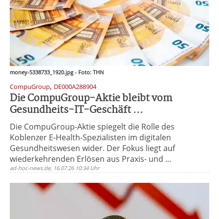
money-5338733_1920.jpg - Foto: THN
,
CompuGroup
DE000A288904
Die CompuGroup-Aktie bleibt vom
Gesundheits-IT-Geschäft ...
Die CompuGroup-Aktie spiegelt die Rolle des
Koblenzer E-Health-Spezialisten im digitalen
Gesundheitswesen wider. Der Fokus liegt auf
wiederkehrenden Erlösen aus Praxis- und ...
ad-hoc-news.de, 16.07.26 10:34 Uhr