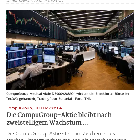
ad-hoc-news.de, 22.07.26 03:23 Uhr
CompuGroup Medical Aktie DE000A288904 wird an der Frankfurter Börse im
TecDAX gehandelt, Tradingfloor-Editorial - Foto: THN
,
CompuGroup
DE000A288904
Die CompuGroup-Aktie bleibt nach
zweistelligem Wachstum ...
Die CompuGroup-Aktie steht im Zeichen eines