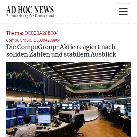
Thema: DE000A288904
,
CompuGroup
DE000A288904
Die CompuGroup-Aktie reagiert nach
soliden Zahlen und stabilem Ausblick