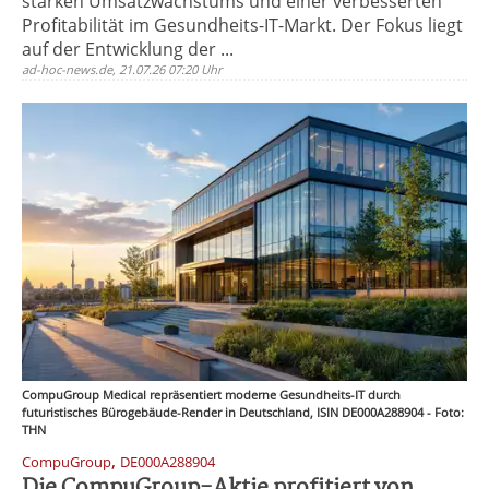
starken Umsatzwachstums und einer verbesserten
Profitabilität im Gesundheits-IT-Markt. Der Fokus liegt
auf der Entwicklung der ...
ad-hoc-news.de, 21.07.26 07:20 Uhr
CompuGroup Medical repräsentiert moderne Gesundheits-IT durch
futuristisches Bürogebäude-Render in Deutschland, ISIN DE000A288904 - Foto:
THN
,
CompuGroup
DE000A288904
Die CompuGroup-Aktie profitiert von