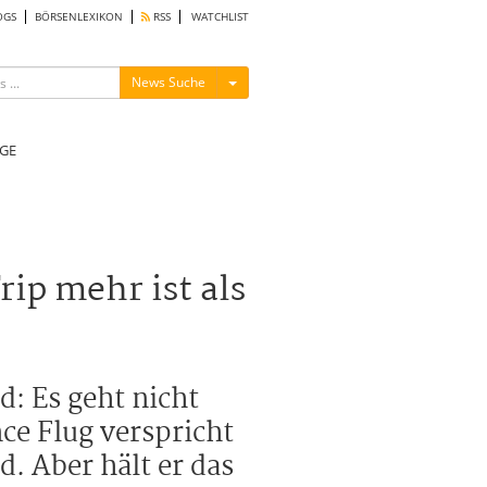
OGS
BÖRSENLEXIKON
RSS
WATCHLIST
Menü ein-/ausblenden
News Suche
GE
rip mehr ist als
d: Es geht nicht
ce Flug verspricht
. Aber hält er das