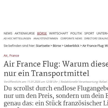
NEWS
AKTIENKURSE
BÖRSE
WIRTSCHAFT
POLITIK
SPORT
UNTER
AD HOC MITTEILUNGEN
ANALYSTENSTIMMEN
CORPORATE NEWS
DIRECTORS' DEALIN
Sie befinden sind hier:
Startseite
>
Börse
>
Ueberblick
>
Air France Flug: W
,
Air
France
Air France Flug: Warum diese
nur ein Transportmittel
Veröffentlicht am: 11.01.2026 um 12:58 Uhr | Redaktionelle Verantwortung: Rafael
Du scrollst durch endlose Flugangebot
nur um den Preis, sondern um dein E
genau das: ein Stück französischer 