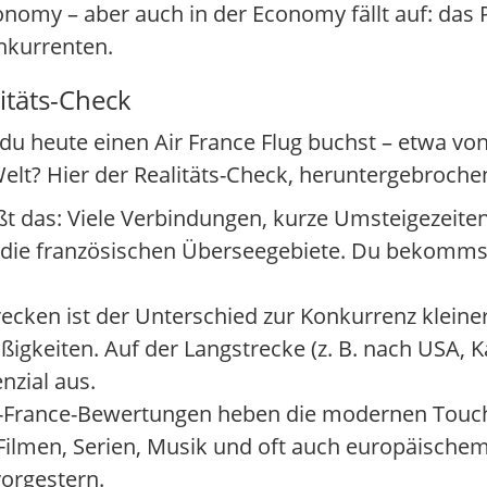
my – aber auch in der Economy fällt auf: das P
nkurrenten.
itäts-Check
 du heute einen Air France Flug buchst – etwa vo
Welt? Hier der Realitäts-Check, heruntergebrochen
ßt das: Viele Verbindungen, kurze Umsteigezeiten
n die französischen Überseegebiete. Du bekomms
ecken ist der Unterschied zur Konkurrenz kleiner
gkeiten. Auf der Langstrecke (z. B. nach USA, Ka
nzial aus.
r-France-Bewertungen heben die modernen Touch
Filmen, Serien, Musik und oft auch europäische
orgestern.