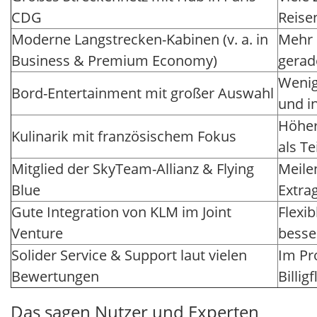
CDG
Reise
Moderne Langstrecken-Kabinen (v. a. in
Mehr 
Business & Premium Economy)
gerad
Wenig
Bord-Entertainment mit großer Auswahl
und i
Höher
Kulinarik mit französischem Fokus
als Te
Mitglied der SkyTeam-Allianz & Flying
Meile
Blue
Extra
Gute Integration von KLM im Joint
Flexi
Venture
besse
Solider Service & Support laut vielen
Im Pr
Bewertungen
Billig
Das sagen Nutzer und Experten