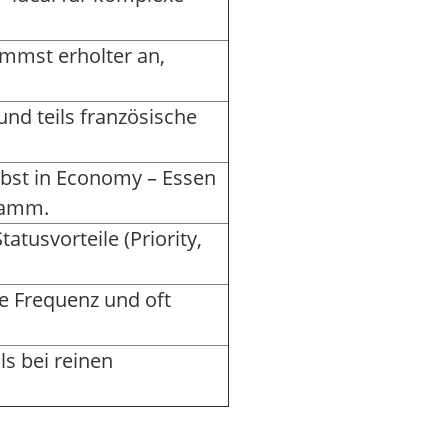
ommst erholter an,
und teils französische
lbst in Economy – Essen
gramm.
tusvorteile (Priority,
e Frequenz und oft
ls bei reinen