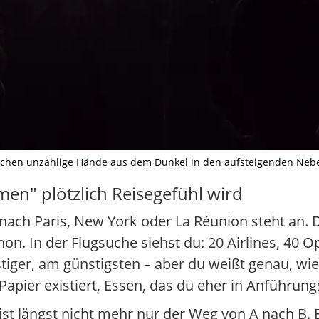
chen unzählige Hände aus dem Dunkel in den aufsteigenden Nebel., I
en" plötzlich Reisegefühl wird
ug nach Paris, New York oder La Réunion steht an. 
. In der Flugsuche siehst du: 20 Airlines, 40 Op
nstiger, am günstigsten – aber du weißt genau, wie
apier existiert, Essen, das du eher in Anführun
t längst nicht mehr nur der Weg von A nach B. Er