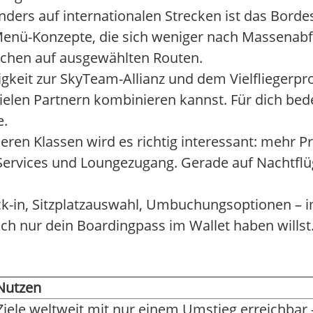
ders auf internationalen Strecken ist das Bordes
nü-Konzepte, die sich weniger nach Massenabfer
öchen auf ausgewählten Routen.
gkeit zur SkyTeam-Allianz und dem Vielfliegerp
elen Partnern kombinieren kannst. Für dich bede
e.
ren Klassen wird es richtig interessant: mehr Pr
ity-Services und Loungezugang. Gerade auf Nachtfl
ck-in, Sitzplatzauswahl, Umbuchungsoptionen – i
ach nur dein Boardingpass im Wallet haben willst
Nutzen
 Ziele weltweit mit nur einem Umstieg erreichbar 