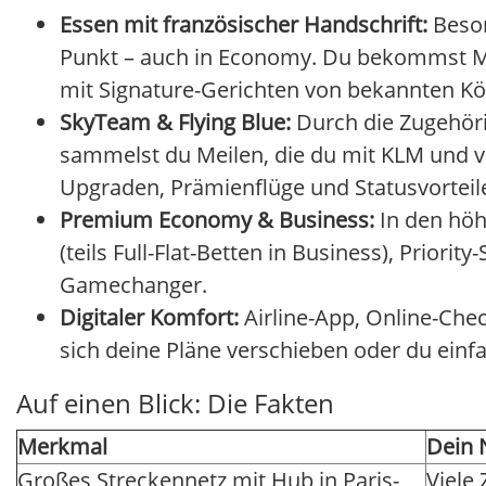
Essen mit französischer Handschrift:
Beson
Punkt – auch in Economy. Du bekommst Me
mit Signature-Gerichten von bekannten K
SkyTeam & Flying Blue:
Durch die Zugehöri
sammelst du Meilen, die du mit KLM und vi
Upgraden, Prämienflüge und Statusvorteil
Premium Economy & Business:
In den höhe
(teils Full-Flat-Betten in Business), Prior
Gamechanger.
Digitaler Komfort:
Airline-App, Online-Che
sich deine Pläne verschieben oder du einf
Auf einen Blick: Die Fakten
Merkmal
Dein 
Großes Streckennetz mit Hub in Paris-
Viele