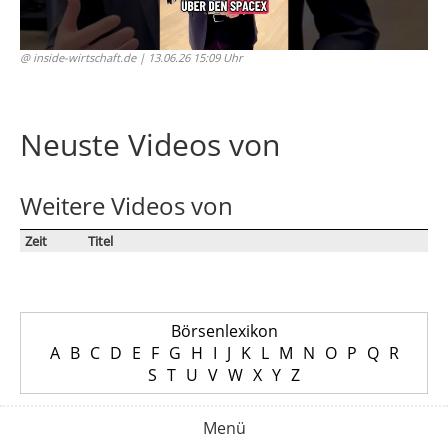
@ inside-wirtschaft.de
| 13.06.26 15:09 Uhr
Neuste Videos von
Weitere Videos von
Zeit
Titel
Börsenlexikon
A
B
C
D
E
F
G
H
I
J
K
L
M
N
O
P
Q
R
S
T
U
V
W
X
Y
Z
Menü