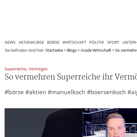
NEWS
AKTIENKURSE
BÖRSE
WIRTSCHAFT
POLITIK
SPORT
UNTER
Sie befinden sind hier:
Startseite
>
Blogs
>
Inside Wirtschaft
>
So vermehr
,
Superreiche
Vermögen
So vermehren Superreiche ihr Verm
#börse #aktien #manuelkoch #boersenkoch #ai