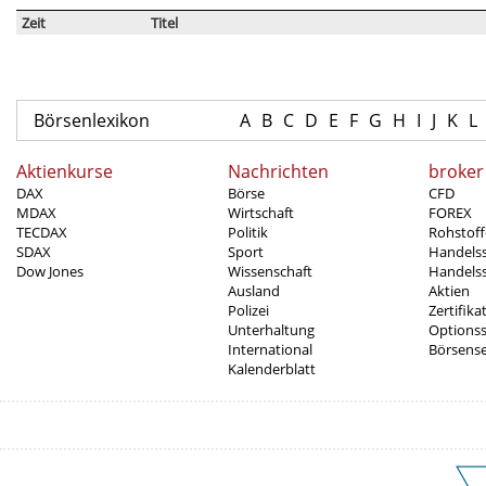
Zeit
Titel
Börsenlexikon
A
B
C
D
E
F
G
H
I
J
K
L
Aktienkurse
Nachrichten
broker
DAX
Börse
CFD
MDAX
Wirtschaft
FOREX
TECDAX
Politik
Rohstoff
SDAX
Sport
Handels
Dow Jones
Wissenschaft
Handelss
Ausland
Aktien
Polizei
Zertifika
Unterhaltung
Options
International
Börsens
Kalenderblatt