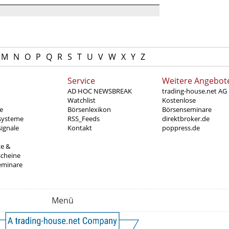
M
N
O
P
Q
R
S
T
U
V
W
X
Y
Z
Service
Weitere Angebot
AD HOC NEWSBREAK
trading-house.net AG
Watchlist
Kostenlose
e
Börsenlexikon
Börsenseminare
systeme
RSS_Feeds
direktbroker.de
ignale
Kontakt
poppress.de
te &
scheine
eminare
Menü