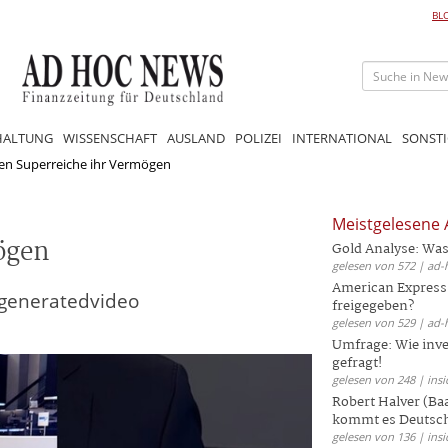
BL
HALTUNG
WISSENSCHAFT
AUSLAND
POLIZEI
INTERNATIONAL
SONSTI
en Superreiche ihr Vermögen
Meistgelesene A
ögen
Gold Analyse: Was
gelesen von 572 | ad-
American Express
generatedvideo
freigegeben?
gelesen von 529 | ad-
Umfrage: Wie inves
gefragt!
gelesen von 248 | insi
Robert Halver (Ba
kommt es Deutschl
gelesen von 136 | insi