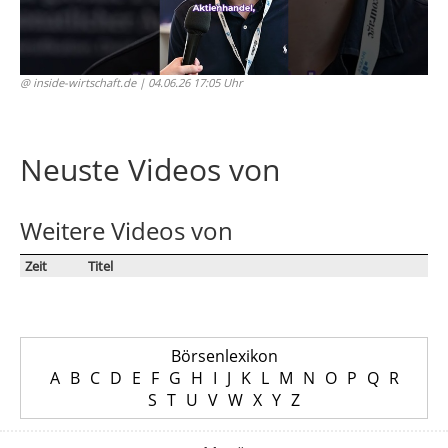
@ inside-wirtschaft.de
| 04.06.26 17:05 Uhr
Neuste Videos von
Weitere Videos von
Zeit
Titel
Börsenlexikon
A
B
C
D
E
F
G
H
I
J
K
L
M
N
O
P
Q
R
S
T
U
V
W
X
Y
Z