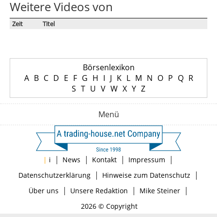
Weitere Videos von
Zeit
Titel
Börsenlexikon
A
B
C
D
E
F
G
H
I
J
K
L
M
N
O
P
Q
R
S
T
U
V
W
X
Y
Z
Menü
|
|
|
|
|
i
News
Kontakt
Impressum
|
|
Datenschutzerklärung
Hinweise zum Datenschutz
|
|
|
Über uns
Unsere Redaktion
Mike Steiner
2026 © Copyright